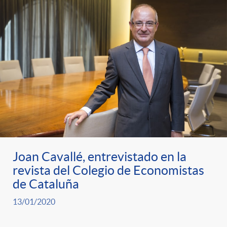
t
n
d
e
e
c
e
p
g
l
c
r
o
a
o
e
r
F
n
n
Joan Cavallé, entrevistado en la
í
i
t
revista del Colegio de Economistas
de Cataluña
s
a
l
e
13/01/2020
a