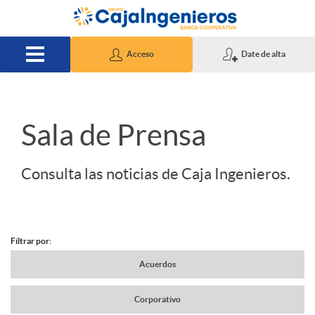
Saltar al contenido principal
Acceso
Date de alta
S
Sala de Prensa
l
Consulta las noticias de Caja Ingenieros.
i
Filtrar por:
d
N
Acuerdos
e
Corporativo