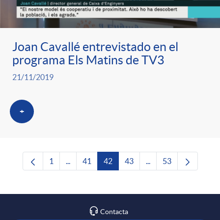
Joan Cavallé entrevistado en el
programa Els Matins de TV3
21/11/2019
+
1
...
41
42
43
...
53
Página
Páginas intermedias Use TAB para desplazars
Página
Página
Página
Páginas intermedias 
Página
Contacta