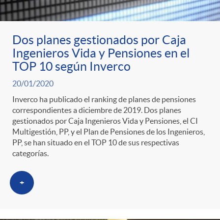
ó
t
l
r
n
e
i
Dos planes gestionados por Caja
Ingenieros Vida y Pensiones en el
a
p
n
c
TOP 10 según Inverco
S
20/01/2020
o
i
a
Inverco ha publicado el ranking de planes de pensiones
correspondientes a diciembre de 2019. Dos planes
a
r
d
gestionados por Caja Ingenieros Vida y Pensiones, el CI
d
Multigestión, PP, y el Plan de Pensiones de los Ingenieros,
PP, se han situado en el TOP 10 de sus respectivas
l
c
o
categorías.
o
a
a
A
+
r
d