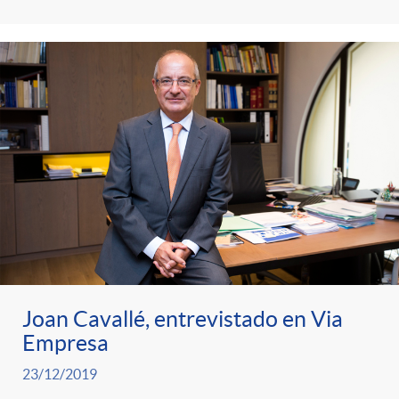
g
o
r
i
a
s
Joan Cavallé, entrevistado en Via
Empresa
23/12/2019