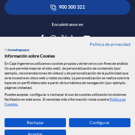
900 300 321
Encuéntranos en
Política de privacidad
Blog
Información sobre Cookies
Tablón de anuncios
En Caja Ingenieros utilizamos cookies propias y de terceros con fines de análisis
(lo que permite mejorar el sitio web), de personalización de contenido (por
Política de cookies
ejemplo, recomendaciones de vídeos) y de personalización de la publicidad que
Aviso legal
se te muestra en sitios web y redes sociales. La personalización se realiza sobre la
base de un perfil elaborado a partir de tus hábitos de navegación (por ejemplo,
Seguridad Online
páginas visitadas).
Privacidad
Puedes aceptar, configurar o rechazar el uso de cookies utilizando los botones
facilitados en este aviso. Si necesitas más información visita nuestra
Política de
Canal denuncias
Cookies
.
Descarga ahora
Rechazar
Configurar
Banca MOBILE
Aceptar