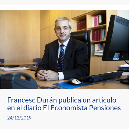
s
t
n
r
i
o
d
C
o
a
s
t
Francesc Durán publica un artículo
en el diario El Economista Pensiones
e
24/12/2019