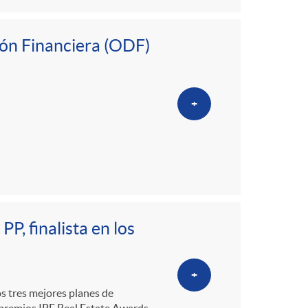
ión Financiera (ODF)
+
PP, finalista en los
+
os tres mejores planes de
s premios IPE Real Estate Awards