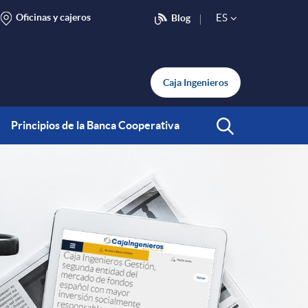
Oficinas y cajeros
ES
Blog
S
e
Caja Ingenieros
l
Principios de la Banca Cooperativa
Abrir Buscar
e
c
t