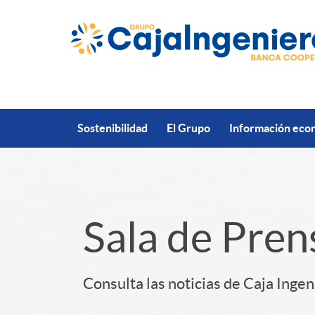
Saltar al contenido principal
Sostenibilidad
El Grupo
Información econ
S
Sala de Pren
l
Consulta las noticias de Caja Ingen
i