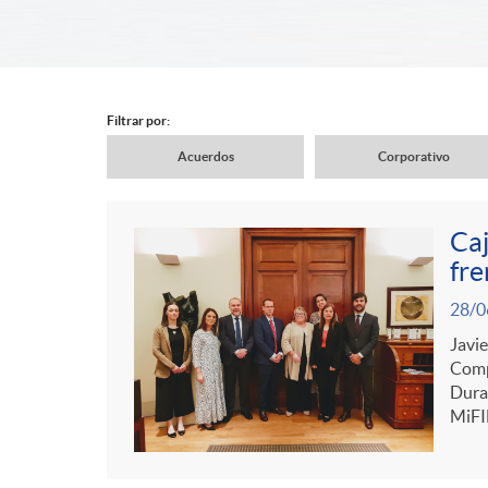
d
e
Filtrar por:
Acuerdos
Corporativo
r
N
Caj
c
a
fre
C
P
28/0
a
v
o
Javie
u
Comp
b
Duran
e
n
MiFID
b
e