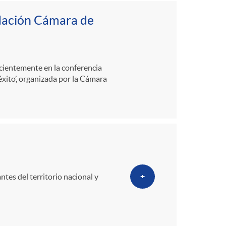
o
ndación Cámara de
m
a
ecientemente en la conferencia
éxito’, organizada por la Cámara
tes del territorio nacional y
+