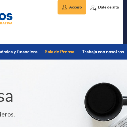
Acceso
Date de alta
ómica y financiera
Sala de Prensa
Trabaja con nosotros
sa
ieros.