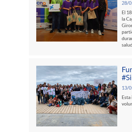
28/0
El 18
la Ca
Giron
parti
duran
salud
Fun
#Si
13/0
Esta 
volun