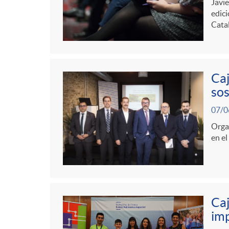
g
Javie
edic
Catal
o
r
Caj
sos
i
07/0
Organ
a
en el
s
Caj
imp