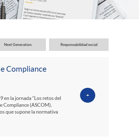
o
r
d
Next Generation
Responsabilidad social
e
 de Compliance
i
d
+
9 en la jornada “Los retos del
a de Compliance (ASCOM).
ios que supone la normativa
i