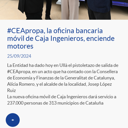
ó
t
l
r
n
e
i
#CEApropa, la oficina bancaria
a
p
n
c
móvil de Caja Ingenieros, enciende
motores
S
o
i
a
25/09/2024
La Entidad ha dado hoy en Ullà el pistoletazo de salida de
a
r
d
#CEApropa, en un acto que ha contado con la Consellera
d
de Economía y Finanzas de la Generalitat de Catalunya,
Alícia Romero, y el alcalde de la localidad, Josep López
l
c
o
Ruiz
o
La nueva oficina móvil de Caja Ingenieros dará servicio a
237.000 personas de 313 municipios de Cataluña
a
a
A
r
+
d