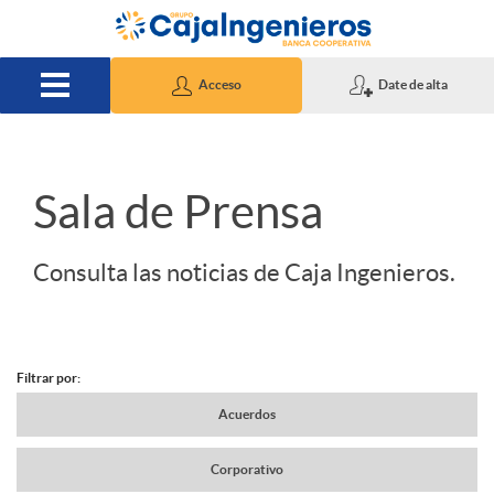
Saltar al contenido principal
Acceso
Date de alta
S
Sala de Prensa
l
Consulta las noticias de Caja Ingenieros.
i
Filtrar por:
d
N
Acuerdos
e
Corporativo