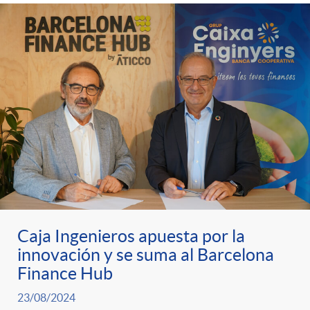
g
o
r
i
a
s
Caja Ingenieros apuesta por la
innovación y se suma al Barcelona
Finance Hub
23/08/2024