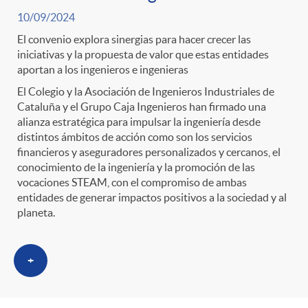
s
t
n
10/09/2024
r
El convenio explora sinergias para hacer crecer las
i
iniciativas y la propuesta de valor que estas entidades
aportan a los ingenieros e ingenieras
o
d
El Colegio y la Asociación de Ingenieros Industriales de
Cataluña y el Grupo Caja Ingenieros han firmado una
alianza estratégica para impulsar la ingeniería desde
C
o
distintos ámbitos de acción como son los servicios
financieros y aseguradores personalizados y cercanos, el
conocimiento de la ingeniería y la promoción de las
a
s
vocaciones STEAM, con el compromiso de ambas
entidades de generar impactos positivos a la sociedad y al
t
planeta.
e
+