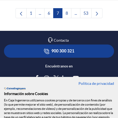
1
...
6
7
8
...
53
Página
Páginas intermedias Use TAB para desplaza
Página
Página
Página
Páginas intermedias Us
Página
Contacta
900 300 321
Encuéntranos en
Política de privacidad
Blog
Información sobre Cookies
Tablón de anuncios
En Caja Ingenieros utilizamos cookies propias y de terceros con fines de análisis
(lo que permite mejorar el sitio web), de personalización de contenido (por
Política de cookies
ejemplo, recomendaciones de vídeos) y de personalización de la publicidad que
Aviso legal
se te muestra en sitios web y redes sociales. La personalización se realiza sobre la
base de un perfil elaborado a partir de tus hábitos de navegación (por ejemplo,