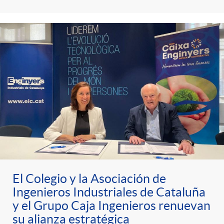
t
n
d
e
e
c
e
p
g
l
c
r
o
a
o
e
r
F
n
n
í
i
t
El Colegio y la Asociación de
s
a
l
Ingenieros Industriales de Cataluña
e
y el Grupo Caja Ingenieros renuevan
a
su alianza estratégica