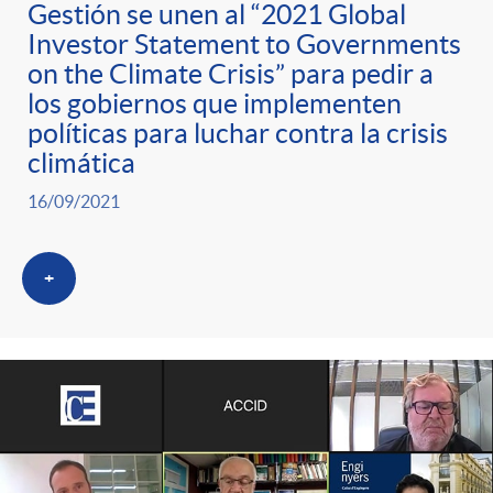
g
Gestión se unen al “2021 Global
Investor Statement to Governments
o
on the Climate Crisis” para pedir a
los gobiernos que implementen
r
políticas para luchar contra la crisis
climática
i
16/09/2021
a
+
s