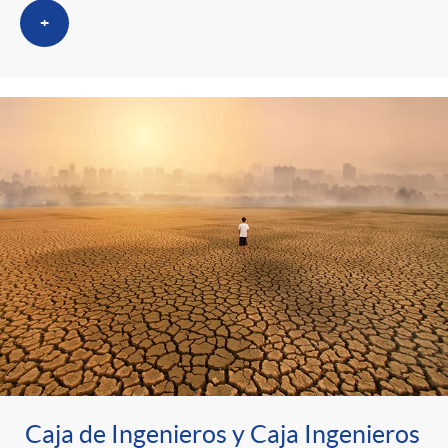
s
t
n
+
r
i
o
d
C
o
a
s
t
e
Caja de Ingenieros y Caja Ingenieros