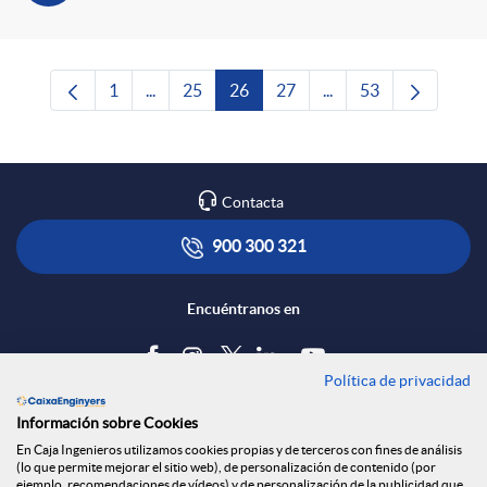
1
...
25
26
27
...
53
Página
Páginas intermedias Use TAB para desplazars
Página
Página
Página
Páginas intermedias 
Página
Contacta
900 300 321
Encuéntranos en
Política de privacidad
Blog
Información sobre Cookies
Tablón de anuncios
En Caja Ingenieros utilizamos cookies propias y de terceros con fines de análisis
(lo que permite mejorar el sitio web), de personalización de contenido (por
Política de cookies
ejemplo, recomendaciones de vídeos) y de personalización de la publicidad que