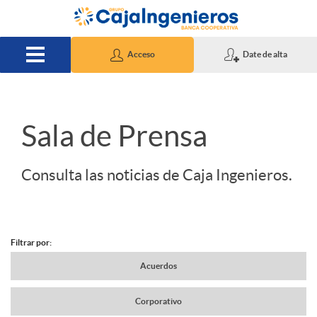
Saltar al contenido principal
Acceso
Date de alta
S
Sala de Prensa
l
Consulta las noticias de Caja Ingenieros.
i
Filtrar por:
d
N
Acuerdos
e
Corporativo