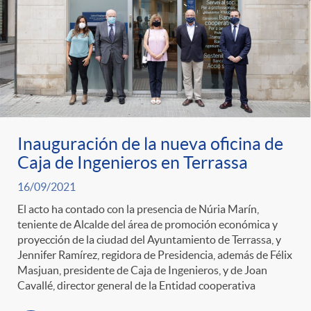
t
n
d
e
e
c
e
p
g
l
c
r
o
a
o
Inauguración de la nueva oficina de
Caja de Ingenieros en Terrassa
e
r
F
n
16/09/2021
n
El acto ha contado con la presencia de Núria Marín,
í
i
t
teniente de Alcalde del área de promoción económica y
proyección de la ciudad del Ayuntamiento de Terrassa, y
s
Jennifer Ramírez, regidora de Presidencia, además de Félix
a
l
e
Masjuan, presidente de Caja de Ingenieros, y de Joan
Cavallé, director general de la Entidad cooperativa
a