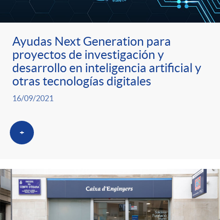
ó
t
l
r
n
e
i
Ayudas Next Generation para
a
proyectos de investigación y
p
n
c
desarrollo en inteligencia artificial y
otras tecnologías digitales
S
o
i
a
16/09/2021
a
r
d
d
+
l
c
o
o
a
a
A
r
d