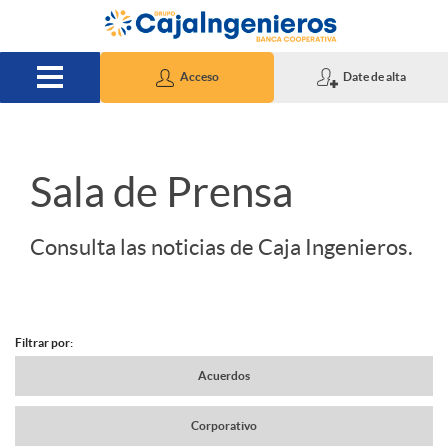
Saltar al contenido principal
Acceso
Date de alta
S
Sala de Prensa
l
Consulta las noticias de Caja Ingenieros.
i
Filtrar por:
d
N
Acuerdos
e
Corporativo