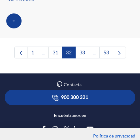
+
1
...
31
32
33
...
53
Página
Páginas intermedias Use TAB para desplazars
Página
Página
Página
Páginas intermedias 
Página
Contacta
900 300 321
Encuéntranos en
Política de privacidad