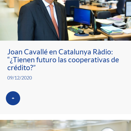
t
n
d
e
e
c
e
p
g
l
c
r
Joan Cavallé en Catalunya Ràdio:
o
a
o
“¿Tienen futuro las cooperativas de
crédito?”
e
r
F
n
09/12/2020
n
í
i
t
+
s
a
l
e
a