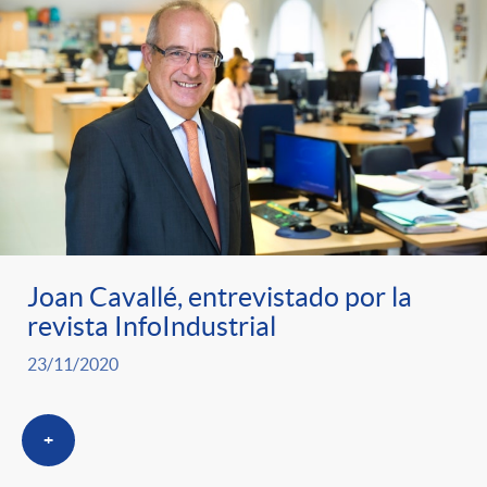
s
t
n
r
i
o
d
C
o
a
s
Joan Cavallé, entrevistado por la
revista InfoIndustrial
t
23/11/2020
e
+