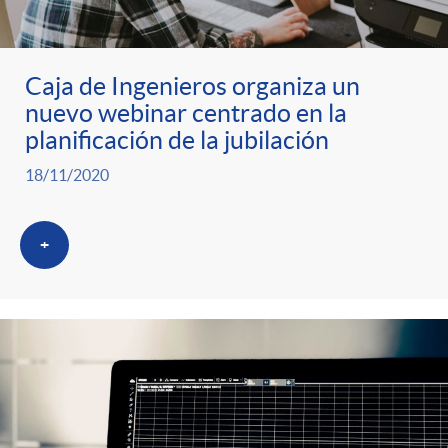
Caja de Ingenieros organiza un
nuevo webinar centrado en la
planificación de la jubilación
18/11/2020
+