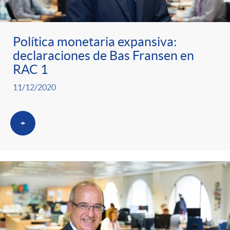
ó
t
l
r
n
e
i
Política monetaria expansiva:
declaraciones de Bas Fransen en
a
p
n
c
RAC 1
S
11/12/2020
o
i
a
a
+
r
d
d
l
c
o
o
a
a
A
r
d