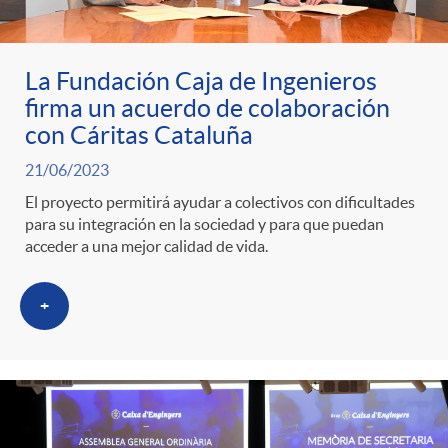
ó
t
l
r
n
e
i
La Fundación Caja de Ingenieros
firma un acuerdo de colaboración
a
p
n
c
con Cáritas Cataluña
S
21/06/2023
o
i
a
El proyecto permitirá ayudar a colectivos con dificultades
para su integración en la sociedad y para que puedan
a
r
d
acceder a una mejor calidad de vida.
d
l
c
+
o
o
a
a
A
r
d