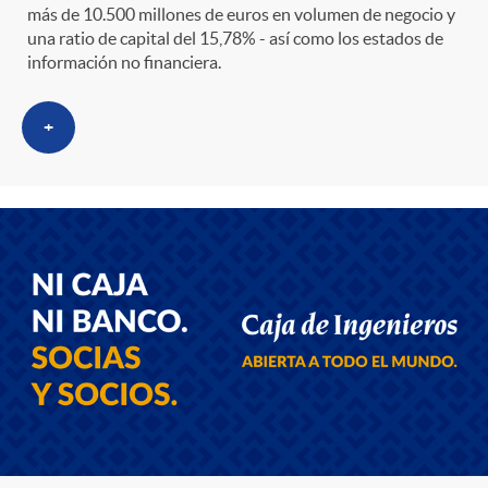
s
t
n
más de 10.500 millones de euros en volumen de negocio y
una ratio de capital del 15,78% - así como los estados de
r
información no financiera.
i
o
+
d
C
o
a
s
t
e