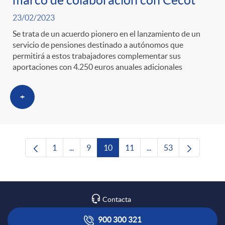
marco de colaboración con Cecot
23/02/2023
Se trata de un acuerdo pionero en el lanzamiento de un
servicio de pensiones destinado a autónomos que
permitirá a estos trabajadores complementar sus
aportaciones con 4.250 euros anuales adicionales
+
1
...
9
10
11
...
53
Página
Páginas intermedias Use TAB para desplazar
Página
Página
Página
Páginas intermedias U
Página
Contacta
900 300 321