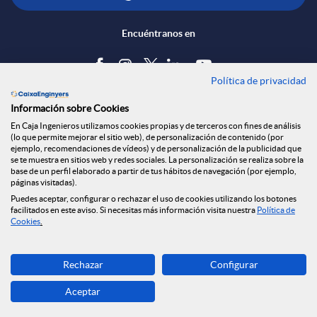
Encuéntranos en
Política de privacidad
Blog
Información sobre Cookies
Tablón de anuncios
En Caja Ingenieros utilizamos cookies propias y de terceros con fines de análisis
(lo que permite mejorar el sitio web), de personalización de contenido (por
Política de cookies
ejemplo, recomendaciones de vídeos) y de personalización de la publicidad que
Aviso legal
se te muestra en sitios web y redes sociales. La personalización se realiza sobre la
base de un perfil elaborado a partir de tus hábitos de navegación (por ejemplo,
Seguridad Online
páginas visitadas).
Privacidad
Puedes aceptar, configurar o rechazar el uso de cookies utilizando los botones
Canal denuncias
facilitados en este aviso. Si necesitas más información visita nuestra
Política de
Cookies
.
Descarga ahora
Rechazar
Configurar
Banca MOBILE
Aceptar
© Grupo Caja Ingenieros 2026