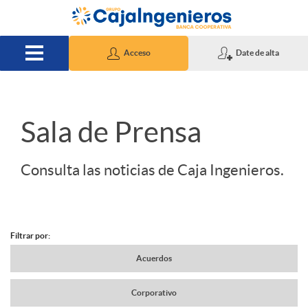
Saltar al contenido principal
Acceso
Date de alta
S
Sala de Prensa
l
Consulta las noticias de Caja Ingenieros.
i
Filtrar por:
d
N
Acuerdos
e
Corporativo