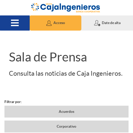
Saltar al contenido principal
Acceso
Date de alta
S
Sala de Prensa
l
Consulta las noticias de Caja Ingenieros.
i
Filtrar por:
d
N
Acuerdos
e
Corporativo