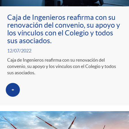
ó
t
l
r
n
e
Caja de Ingenieros reafirma con su
i
renovación del convenio, su apoyo y
a
los vínculos con el Colegio y todos
p
n
c
sus asociados.
S
12/07/2022
o
i
a
Caja de Ingenieros reafirma con su renovación del
convenio, su apoyo y los vínculos con el Colegio y todos
a
r
d
sus asociados.
d
l
c
o
+
o
a
a
A
r
d