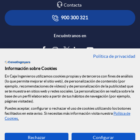
Contacta
900 300 321
Encuéntranos en
Política de privacidad
Blog
Información sobre Cookies
Tablón de anuncios
En Caja Ingenieros utilizamos cookies propias y de terceros con fines de análisis
(lo que permite mejorar el sitio web), de personalización de contenido (por
Política de cookies
ejemplo, recomendaciones de vídeos) y de personalización de la publicidad que
Aviso legal
se te muestra en sitios web y redes sociales. La personalización se realiza sobre la
base de un perfil elaborado a partir de tus hábitos de navegación (por ejemplo,
Seguridad Online
páginas visitadas).
Privacidad
Puedes aceptar, configurar o rechazar el uso de cookies utilizando los botones
facilitados en este aviso. Si necesitas más información visita nuestra
Política de
Canal denuncias
Cookies
.
Descarga ahora
Rechazar
Configurar