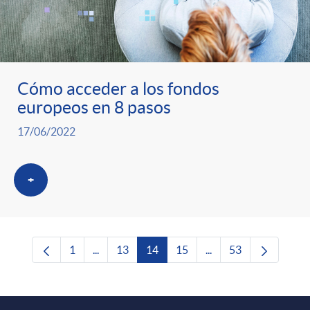
Cómo acceder a los fondos
europeos en 8 pasos
17/06/2022
+
1
...
13
14
15
...
53
Página
Páginas intermedias Use TAB para desplazars
Página
Página
Página
Páginas intermedias 
Página