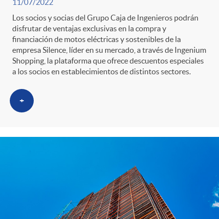
g
11/07/2022
Los socios y socias del Grupo Caja de Ingenieros podrán
o
disfrutar de ventajas exclusivas en la compra y
financiación de motos eléctricas y sostenibles de la
empresa Silence, líder en su mercado, a través de Ingenium
r
Shopping, la plataforma que ofrece descuentos especiales
a los socios en establecimientos de distintos sectores.
i
+
a
s