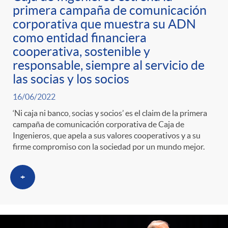
ó
t
l
primera campaña de comunicación
corporativa que muestra su ADN
r
n
e
i
como entidad financiera
cooperativa, sostenible y
a
p
n
responsable, siempre al servicio de
c
las socias y los socios
S
o
i
16/06/2022
a
‘Ni caja ni banco, socias y socios’ es el claim de la primera
a
r
campaña de comunicación corporativa de Caja de
d
d
Ingenieros, que apela a sus valores cooperativos y a su
firme compromiso con la sociedad por un mundo mejor.
l
c
o
o
+
a
a
A
r
d