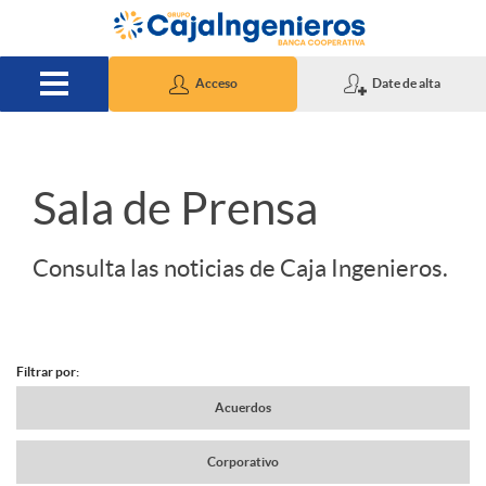
Saltar al contenido principal
Acceso
Date de alta
S
Sala de Prensa
l
Consulta las noticias de Caja Ingenieros.
i
Filtrar por:
d
N
Acuerdos
e
Corporativo