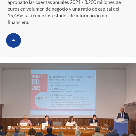
s
t
n
aprobado las cuentas anuales 2021 - 8.200 millones de
euros en volumen de negocio y una ratio de capital del
15,46%- así como los estados de información no
r
i
financiera.
o
d
+
C
o
a
s
t
e