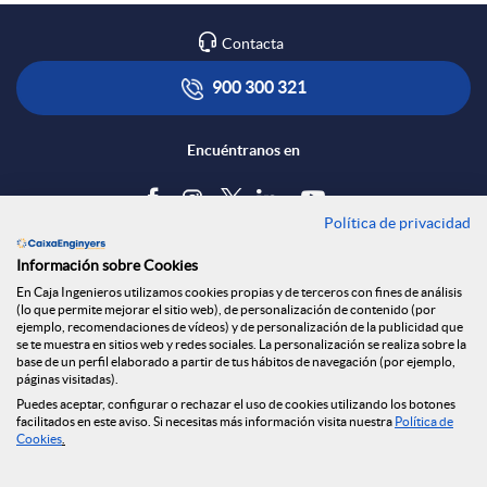
Contacta
900 300 321
Encuéntranos en
Política de privacidad
Blog
Información sobre Cookies
Tablón de anuncios
En Caja Ingenieros utilizamos cookies propias y de terceros con fines de análisis
(lo que permite mejorar el sitio web), de personalización de contenido (por
Política de cookies
ejemplo, recomendaciones de vídeos) y de personalización de la publicidad que
Aviso legal
se te muestra en sitios web y redes sociales. La personalización se realiza sobre la
base de un perfil elaborado a partir de tus hábitos de navegación (por ejemplo,
Seguridad Online
páginas visitadas).
Privacidad
Puedes aceptar, configurar o rechazar el uso de cookies utilizando los botones
Canal denuncias
facilitados en este aviso. Si necesitas más información visita nuestra
Política de
Cookies
.