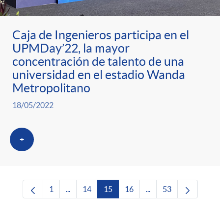
Caja de Ingenieros participa en el
UPMDay’22, la mayor
concentración de talento de una
universidad en el estadio Wanda
Metropolitano
18/05/2022
+
1
...
14
15
16
...
53
Página
Páginas intermedias Use TAB para desplazars
Página
Página
Página
Páginas intermedias 
Página