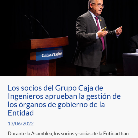
t
n
d
e
e
c
e
p
g
l
c
r
o
a
o
e
r
F
n
Los socios del Grupo Caja de
n
í
Ingenieros aprueban la gestión de
i
t
los órganos de gobierno de la
Entidad
s
a
l
e
13/06/2022
a
Durante la Asamblea, los socios y socias de la Entidad han