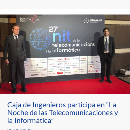
s
t
n
r
i
o
d
C
o
a
s
t
Caja de Ingenieros participa en “La
e
Noche de las Telecomunicaciones y
la Informática”