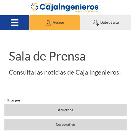
Saltar al contenido principal
Acceso
Date de alta
S
Sala de Prensa
l
Consulta las noticias de Caja Ingenieros.
i
Filtrar por:
d
N
Acuerdos
e
Corporativo