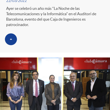
g
22/03/2022
Ayer se celebró un año más “La Noche de las
o
Telecomunicaciones y la Informática” en el Auditori de
Barcelona, evento del que Caja de Ingenieros es
patrocinador.
r
+
i
a
s