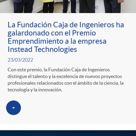
ó
t
l
r
n
e
i
La Fundación Caja de Ingenieros ha
galardonado con el Premio
a
p
n
c
Emprendimiento a la empresa
Instead Technologies
S
o
i
a
23/03/2022
Con este premio, la Fundación Caja de Ingenieros
a
r
d
distingue el talento y la excelencia de nuevos proyectos
d
profesionales relacionados con el ámbito de la ciencia, la
tecnología y la innovación.
l
c
o
o
+
a
a
A
r
d