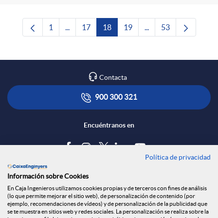
1
...
17
18
19
...
53
Página
Páginas intermedias Use TAB para desplazars
Página
Página
Página
Páginas intermedias 
Página
Contacta
900 300 321
Encuéntranos en
Política de privacidad
Blog
Información sobre Cookies
Tablón de anuncios
En Caja Ingenieros utilizamos cookies propias y de terceros con fines de análisis
(lo que permite mejorar el sitio web), de personalización de contenido (por
Política de cookies
ejemplo, recomendaciones de vídeos) y de personalización de la publicidad que
Aviso legal
se te muestra en sitios web y redes sociales. La personalización se realiza sobre la