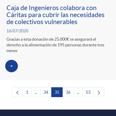
Caja de Ingenieros colabora con
Cáritas para cubrir las necesidades
de colectivos vulnerables
16/07/2020
Gracias a esta donación de 25.000€ se asegurará el
derecho a la alimentación de 195 personas durante tres
meses
+
1
...
34
35
36
...
53
Página
Páginas intermedias Use TAB para desplazars
Página
Página
Página
Páginas intermedias 
Página