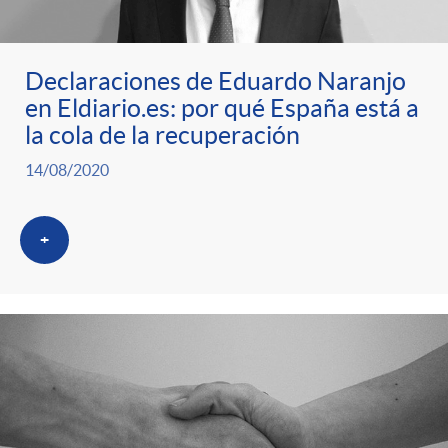
ó
t
l
r
n
e
i
Declaraciones de Eduardo Naranjo
en Eldiario.es: por qué España está a
a
p
n
c
la cola de la recuperación
S
14/08/2020
o
i
a
a
+
r
d
d
l
c
o
o
a
a
A
r
d