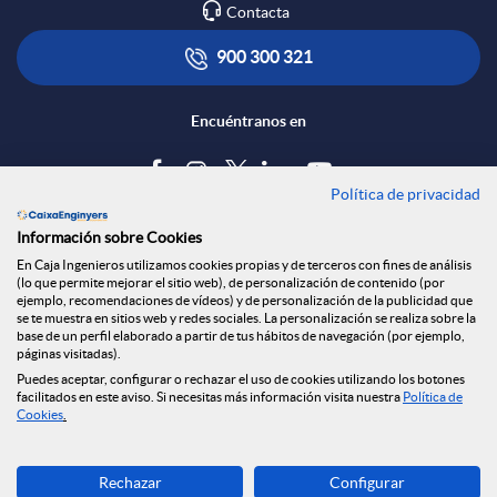
Contacta
900 300 321
Encuéntranos en
Política de privacidad
Blog
Información sobre Cookies
Tablón de anuncios
En Caja Ingenieros utilizamos cookies propias y de terceros con fines de análisis
(lo que permite mejorar el sitio web), de personalización de contenido (por
Política de cookies
ejemplo, recomendaciones de vídeos) y de personalización de la publicidad que
Aviso legal
se te muestra en sitios web y redes sociales. La personalización se realiza sobre la
base de un perfil elaborado a partir de tus hábitos de navegación (por ejemplo,
Seguridad Online
páginas visitadas).
Privacidad
Puedes aceptar, configurar o rechazar el uso de cookies utilizando los botones
facilitados en este aviso. Si necesitas más información visita nuestra
Política de
Canal denuncias
Cookies
.
Descarga ahora
Rechazar
Configurar
Banca MOBILE