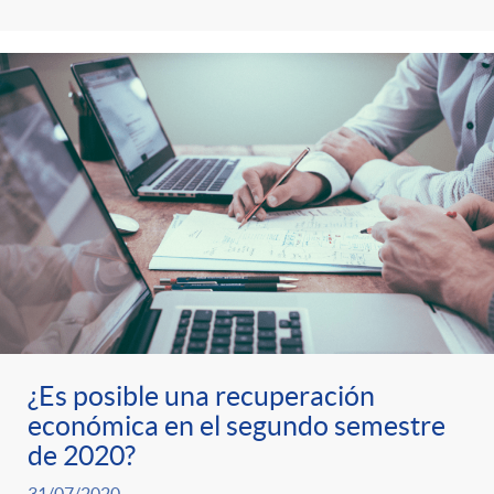
s
t
n
r
i
o
d
C
o
a
s
t
¿Es posible una recuperación
e
económica en el segundo semestre
de 2020?
31/07/2020