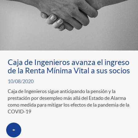
t
n
d
e
e
c
e
p
g
l
c
r
o
a
o
Caja de Ingenieros avanza el ingreso
de la Renta Mínima Vital a sus socios
e
r
F
n
10/08/2020
Caja de Ingenieros sigue anticipando la pensión y la
n
í
i
prestación por desempleo más allá del Estado de Alarma
t
como medida para mitigar los efectos de la pandemia de la
COVID-19
s
a
l
e
+
a