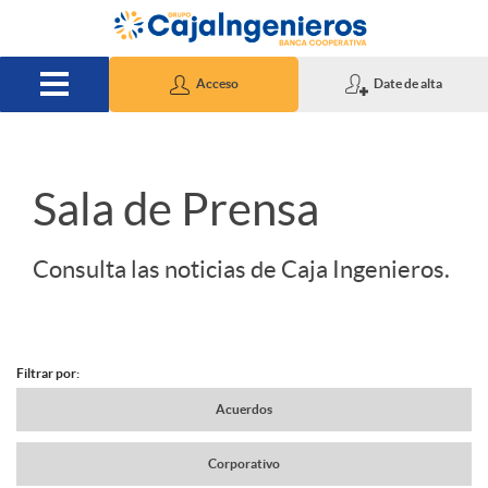
Saltar al contenido principal
Acceso
Date de alta
S
Sala de Prensa
l
Consulta las noticias de Caja Ingenieros.
i
Filtrar por:
d
N
Acuerdos
e
Corporativo