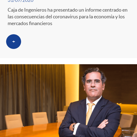
g
Caja de Ingenieros ha presentado un informe centrado en
o
las consecuencias del coronavirus para la economía y los
mercados financieros
r
+
i
a
s