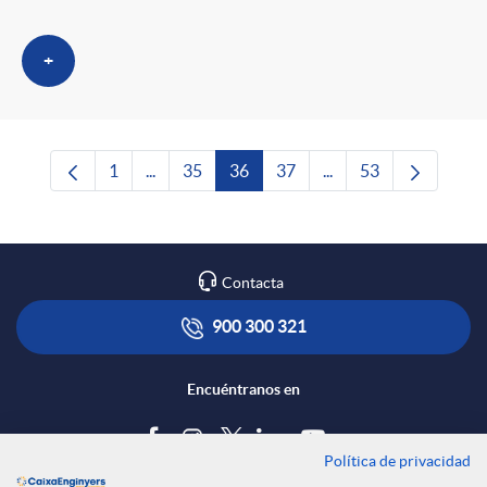
+
1
...
35
36
37
...
53
Página
Páginas intermedias Use TAB para desplazars
Página
Página
Página
Páginas intermedias 
Página
Contacta
900 300 321
Encuéntranos en
Política de privacidad
Blog