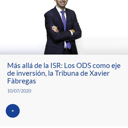
s
t
n
r
i
o
d
C
o
Más allá de la ISR: Los ODS como eje
a
de inversión, la Tribuna de Xavier
s
Fàbregas
t
10/07/2020
e
+