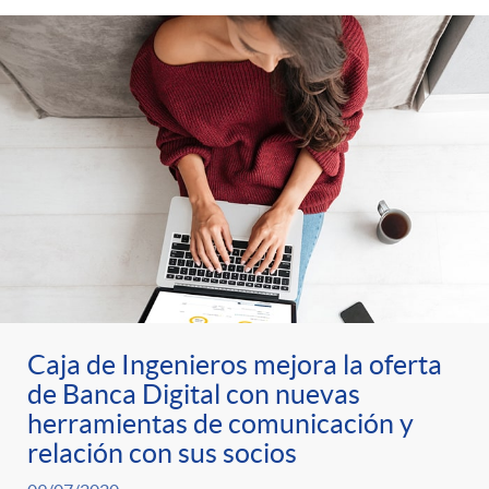
g
o
r
i
a
s
Caja de Ingenieros mejora la oferta
de Banca Digital con nuevas
herramientas de comunicación y
relación con sus socios