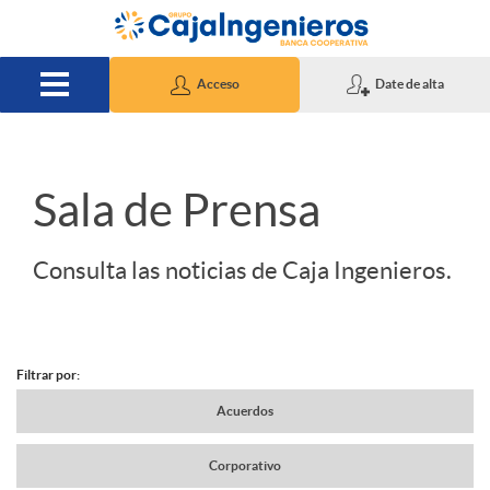
Saltar al contenido principal
Acceso
Date de alta
S
Sala de Prensa
l
Consulta las noticias de Caja Ingenieros.
i
Filtrar por:
d
N
Acuerdos
e
Corporativo