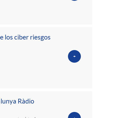
 los ciber riesgos
+
alunya Ràdio