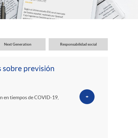
o
r
d
Next Generation
Responsabilidad social
e
s sobre previsión
i
d
+
ción en tiempos de COVID-19,
i