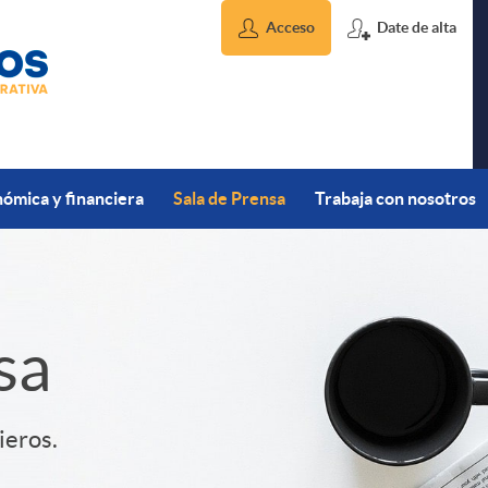
Acceso
Date de alta
ómica y financiera
Sala de Prensa
Trabaja con nosotros
sa
ieros.