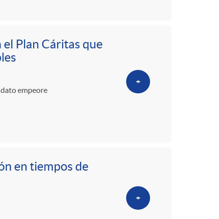
 el Plan Cáritas que
les
+
te dato empeore
ción en tiempos de
+