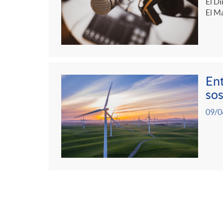
El Di
El Ma
Ent
sos
09/0