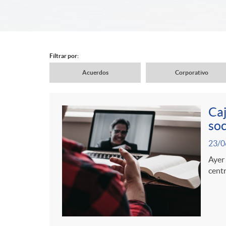
d
e
Filtrar por:
Acuerdos
Corporativo
r
N
Caj
c
a
soc
C
P
23/0
a
v
o
Ayer 
u
centr
b
e
n
b
e