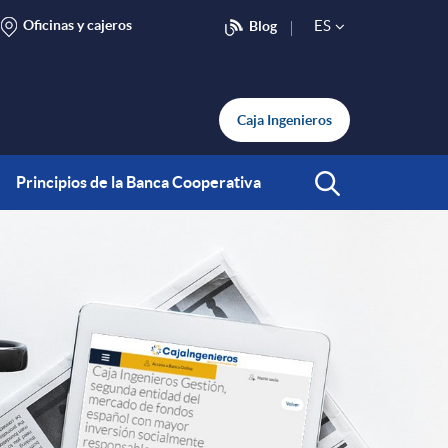
Oficinas y cajeros
ES
Blog
S
e
Caja Ingenieros
l
Principios de la Banca Cooperativa
Abrir Buscar
e
c
t