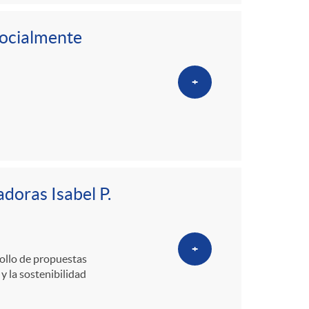
o
Socialmente
m
a
+
doras Isabel P.
+
ollo de propuestas
y la sostenibilidad