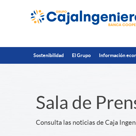
Saltar al contenido principal
Sostenibilidad
El Grupo
Información econ
S
Sala de Pren
l
Consulta las noticias de Caja Ingen
i