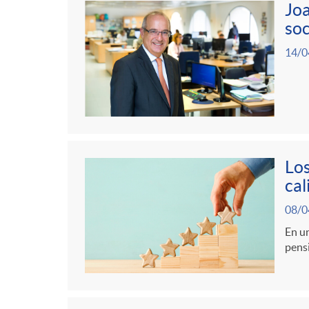
g
Joa
soc
o
14/0
r
i
Los
a
cal
08/0
s
En un
pensi