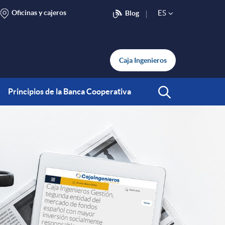
Oficinas y cajeros
ES
Blog
S
e
Caja Ingenieros
l
Principios de la Banca Cooperativa
Abrir Buscar
e
c
t