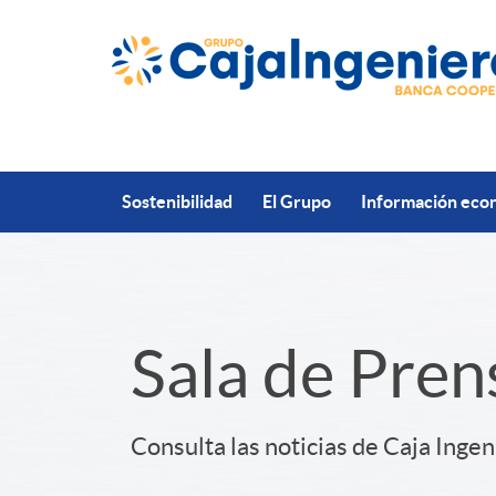
Saltar al contenido principal
Sostenibilidad
El Grupo
Información econ
S
Sala de Pren
l
Consulta las noticias de Caja Ingen
i