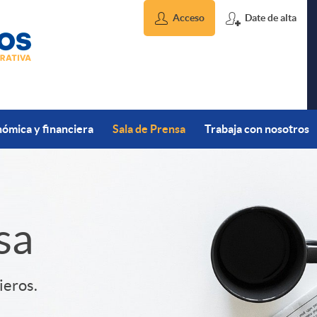
Acceso
Date de alta
ómica y financiera
Sala de Prensa
Trabaja con nosotros
sa
ieros.