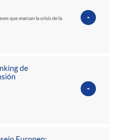
o
m
+
ves que marcan la crisis de la
a
anking de
nsión
+
nsejo Europeo: