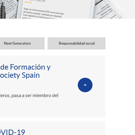
o
r
d
Next Generation
Responsabilidad social
e
 de Formación y
i
ociety Spain
+
d
eros, pasa a ser miembro del
i
COVID-19