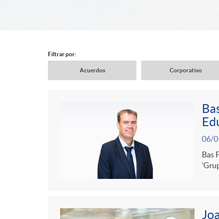
d
e
Filtrar por:
Acuerdos
Corporativo
r
N
Bas
c
a
Edu
C
P
06/0
a
v
o
Bas F
u
‘Grup
b
e
n
b
e
Joa