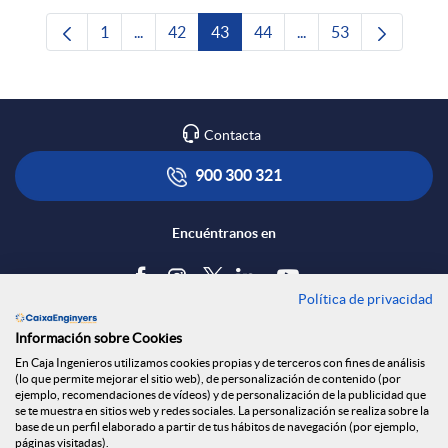
1
...
42
43
44
...
53
Página
Páginas intermedias Use TAB para desplazars
Página
Página
Página
Páginas intermedias 
Página
Contacta
900 300 321
Encuéntranos en
Política de privacidad
Blog
Información sobre Cookies
Tablón de anuncios
En Caja Ingenieros utilizamos cookies propias y de terceros con fines de análisis
(lo que permite mejorar el sitio web), de personalización de contenido (por
Política de cookies
ejemplo, recomendaciones de vídeos) y de personalización de la publicidad que
Aviso legal
se te muestra en sitios web y redes sociales. La personalización se realiza sobre la
base de un perfil elaborado a partir de tus hábitos de navegación (por ejemplo,
Seguridad Online
páginas visitadas).