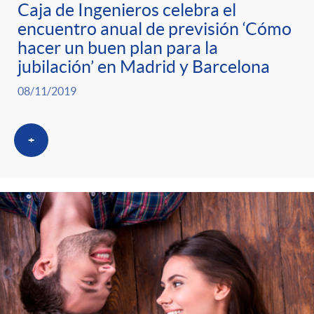
g
Caja de Ingenieros celebra el
encuentro anual de previsión ‘Cómo
o
hacer un buen plan para la
jubilación’ en Madrid y Barcelona
r
08/11/2019
i
+
a
s