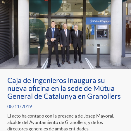
t
n
d
e
e
c
e
p
g
l
c
r
o
a
o
e
r
F
n
Caja de Ingenieros inaugura su
nueva oficina en la sede de Mútua
n
í
i
t
General de Catalunya en Granollers
s
08/11/2019
a
l
e
El acto ha contado con la presencia de Josep Mayoral,
alcalde del Ayuntamiento de Granollers, y de los
a
directores generales de ambas entidades