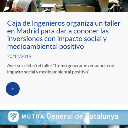
ó
t
l
r
n
e
i
Caja de Ingenieros organiza un taller
en Madrid para dar a conocer las
a
p
n
c
inversiones con impacto social y
medioambiental positivo
S
o
i
a
20/11/2019
Ayer se celebró el taller “Cómo generar inversiones con
a
r
d
impacto social y medioambiental positivo”.
d
l
c
o
+
o
a
a
A
r
d