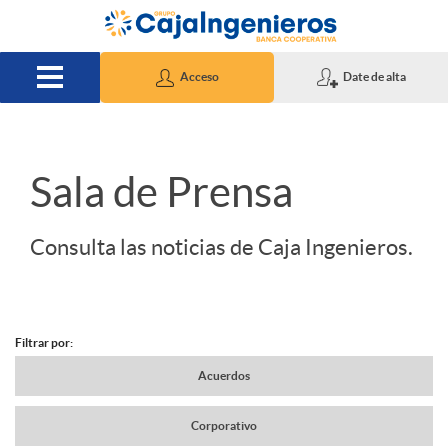
Saltar al contenido principal
Acceso
Date de alta
S
Sala de Prensa
l
Consulta las noticias de Caja Ingenieros.
i
Filtrar por:
d
N
Acuerdos
e
Corporativo