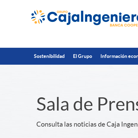
Saltar al contenido principal
Sostenibilidad
El Grupo
Información econ
S
Sala de Pren
l
Consulta las noticias de Caja Ingen
i