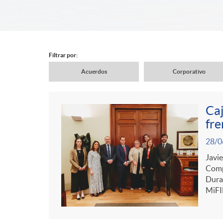
d
e
Filtrar por:
Acuerdos
Corporativo
r
N
Caj
c
a
fre
C
P
28/0
a
v
o
Javie
u
Comp
b
Duran
e
n
MiFID
b
e