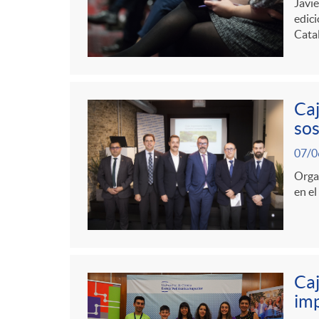
g
Javie
edic
Catal
o
r
Caj
sos
i
07/0
Organ
a
en el
s
Caj
imp