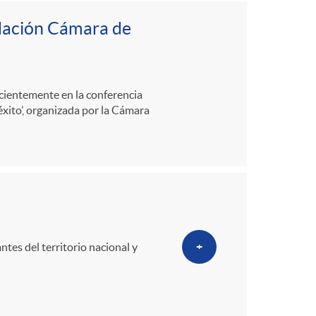
o
ndación Cámara de
m
a
ecientemente en la conferencia
éxito’, organizada por la Cámara
tes del territorio nacional y
+