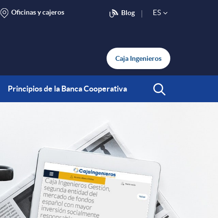
Oficinas y cajeros
ES
Blog
S
e
Caja Ingenieros
l
Principios de la Banca Cooperativa
Abrir Buscar
e
c
t