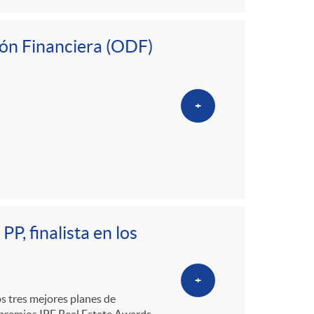
ión Financiera (ODF)
+
PP, finalista en los
+
os tres mejores planes de
s premios IPE Real Estate Awards