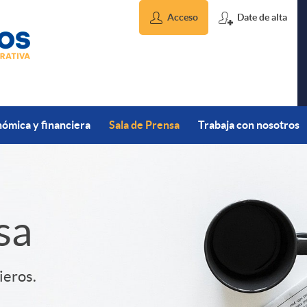
Acceso
Date de alta
ómica y financiera
Sala de Prensa
Trabaja con nosotros
sa
ieros.