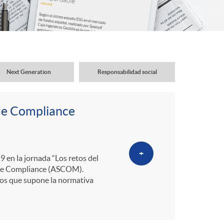
o
r
d
Next Generation
Responsabilidad social
e
 de Compliance
i
d
+
9 en la jornada “Los retos del
a de Compliance (ASCOM).
ios que supone la normativa
i