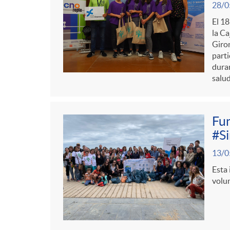
28/0
El 18
la Ca
Giron
parti
duran
salud
Fun
#Si
13/0
Esta 
volun