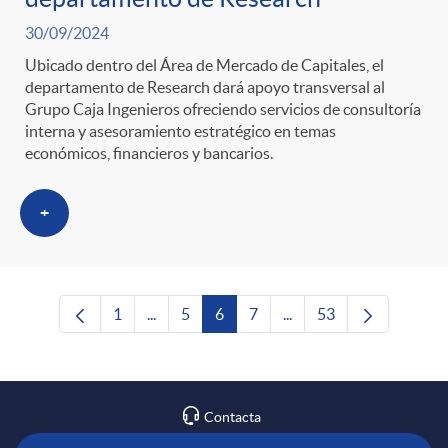
30/09/2024
Ubicado dentro del Área de Mercado de Capitales, el
departamento de Research dará apoyo transversal al
Grupo Caja Ingenieros ofreciendo servicios de consultoría
interna y asesoramiento estratégico en temas
económicos, financieros y bancarios.
+
1
...
5
6
7
...
53
Página
Páginas intermedias Use TAB para desplaza
Página
Página
Página
Páginas intermedias Us
Página
Contacta