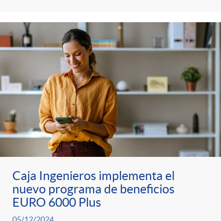
s
t
n
r
i
o
d
C
o
a
s
t
Caja Ingenieros implementa el
e
nuevo programa de beneficios
EURO 6000 Plus
05/12/2024