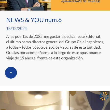
ó
t
l
r
n
e
i
NEWS & YOU num.6
a
p
n
18/12/2024
c
A las puertas de 2025, me gustaría dedicar este Editorial,
S
el último como director general del Grupo Caja Ingenieros,
o
i
a
a todas y todos vosotros, socios y socias de esta Entidad.
Gracias por acompañarme a lo largo de este apasionante
a
viaje de 19 años al frente de esta organización.
r
d
d
+
l
c
o
o
a
a
A
r
d