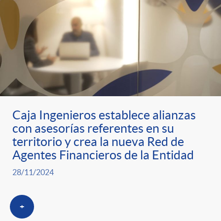
t
n
d
e
e
c
e
p
g
l
c
r
o
a
o
Caja Ingenieros establece alianzas
e
r
F
n
con asesorías referentes en su
territorio y crea la nueva Red de
n
í
i
Agentes Financieros de la Entidad
t
28/11/2024
s
a
l
e
+
a