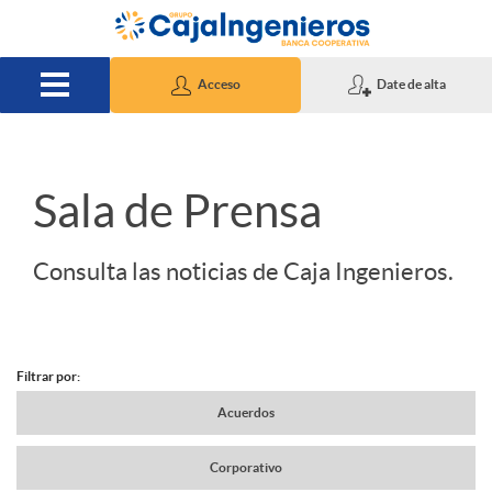
Saltar al contenido principal
Acceso
Date de alta
S
Sala de Prensa
l
Consulta las noticias de Caja Ingenieros.
i
Filtrar por:
d
N
Acuerdos
e
Corporativo