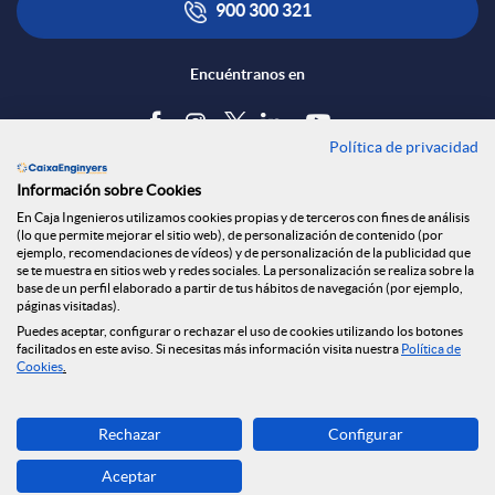
900 300 321
Encuéntranos en
Política de privacidad
Blog
Información sobre Cookies
Tablón de anuncios
En Caja Ingenieros utilizamos cookies propias y de terceros con fines de análisis
(lo que permite mejorar el sitio web), de personalización de contenido (por
Política de cookies
ejemplo, recomendaciones de vídeos) y de personalización de la publicidad que
Aviso legal
se te muestra en sitios web y redes sociales. La personalización se realiza sobre la
base de un perfil elaborado a partir de tus hábitos de navegación (por ejemplo,
Seguridad Online
páginas visitadas).
Privacidad
Puedes aceptar, configurar o rechazar el uso de cookies utilizando los botones
Canal denuncias
facilitados en este aviso. Si necesitas más información visita nuestra
Política de
Cookies
.
Descarga ahora
Rechazar
Configurar
Banca MOBILE
Aceptar
© Grupo Caja Ingenieros 2026