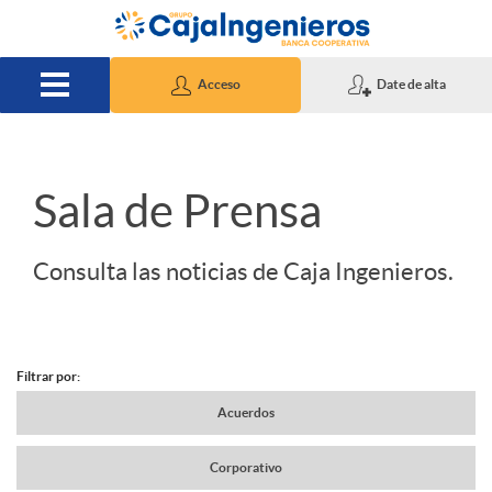
Saltar al contenido principal
Acceso
Date de alta
S
Sala de Prensa
l
Consulta las noticias de Caja Ingenieros.
i
Filtrar por:
d
N
Acuerdos
e
Corporativo