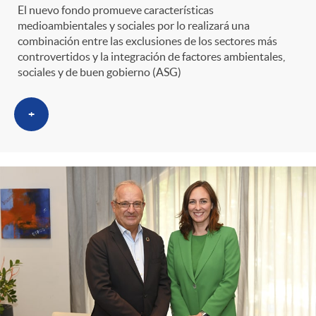
g
El nuevo fondo promueve características
medioambientales y sociales por lo realizará una
o
combinación entre las exclusiones de los sectores más
controvertidos y la integración de factores ambientales,
sociales y de buen gobierno (ASG)
r
+
i
a
s