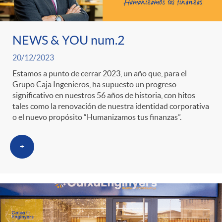
ó
t
l
r
n
e
i
NEWS & YOU num.2
a
p
n
20/12/2023
c
Estamos a punto de cerrar 2023, un año que, para el
S
Grupo Caja Ingenieros, ha supuesto un progreso
o
i
a
significativo en nuestros 56 años de historia, con hitos
tales como la renovación de nuestra identidad corporativa
a
o el nuevo propósito “Humanizamos tus finanzas”.
r
d
d
+
l
c
o
o
a
a
A
r
d