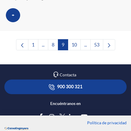
+
1
...
8
9
10
...
53
Página
Páginas intermedias Use TAB para desplazar
Página
Página
Página
Páginas intermedias Us
Página
Contacta
900 300 321
Encuéntranos en
Política de privacidad
Blog