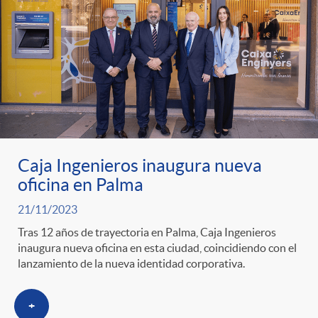
t
n
d
e
e
c
e
p
g
l
c
r
o
a
o
Caja Ingenieros inaugura nueva
e
r
F
n
oficina en Palma
21/11/2023
n
í
i
t
Tras 12 años de trayectoria en Palma, Caja Ingenieros
inaugura nueva oficina en esta ciudad, coincidiendo con el
s
a
lanzamiento de la nueva identidad corporativa.
l
e
a
+