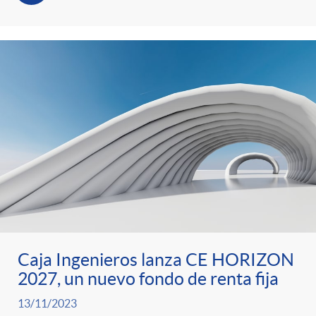
s
t
n
r
i
o
d
C
o
a
s
t
Caja Ingenieros lanza CE HORIZON
e
2027, un nuevo fondo de renta fija
13/11/2023