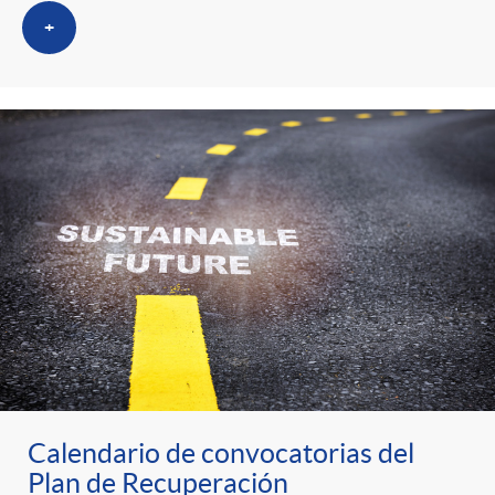
s
t
n
+
r
i
o
d
C
o
a
s
t
e
Calendario de convocatorias del
Plan de Recuperación