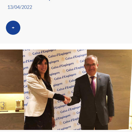
g
13/04/2022
o
+
r
i
a
s