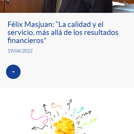
ó
t
l
r
n
e
i
Félix Masjuan: “La calidad y el
servicio, más allá de los resultados
a
p
n
c
financieros”
S
19/04/2022
o
i
a
a
+
r
d
d
l
c
o
o
a
a
A
r
d