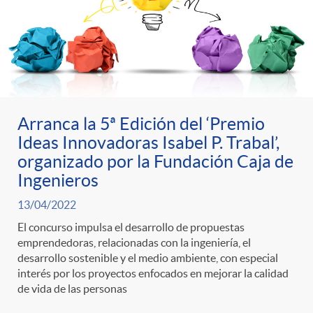
t
n
d
e
e
c
e
p
g
l
c
r
Arranca la 5ª Edición del ‘Premio
o
a
o
Ideas Innovadoras Isabel P. Trabal’,
organizado por la Fundación Caja de
e
r
F
Ingenieros
n
13/04/2022
n
í
i
t
El concurso impulsa el desarrollo de propuestas
emprendedoras, relacionadas con la ingeniería, el
s
desarrollo sostenible y el medio ambiente, con especial
a
l
e
interés por los proyectos enfocados en mejorar la calidad
de vida de las personas
a