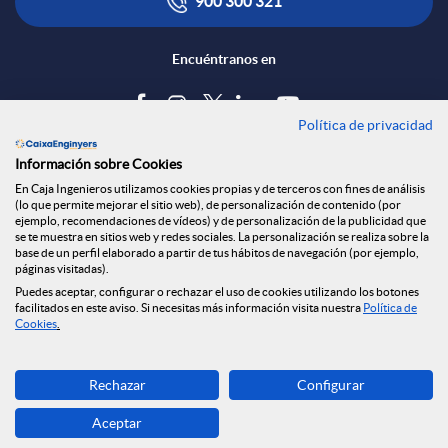
900 300 321
Encuéntranos en
Política de privacidad
Blog
Información sobre Cookies
Tablón de anuncios
En Caja Ingenieros utilizamos cookies propias y de terceros con fines de análisis
(lo que permite mejorar el sitio web), de personalización de contenido (por
Política de cookies
ejemplo, recomendaciones de vídeos) y de personalización de la publicidad que
Aviso legal
se te muestra en sitios web y redes sociales. La personalización se realiza sobre la
base de un perfil elaborado a partir de tus hábitos de navegación (por ejemplo,
Seguridad Online
páginas visitadas).
Privacidad
Puedes aceptar, configurar o rechazar el uso de cookies utilizando los botones
facilitados en este aviso. Si necesitas más información visita nuestra
Política de
Canal denuncias
Cookies
.
Descarga ahora
Rechazar
Configurar
Banca MOBILE
Aceptar
© Grupo Caja Ingenieros 2026