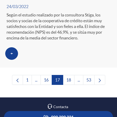
24/03/2022
Según el estudio realizado por la consultora Stiga, los
socios y socias de la cooperativa de crédito están muy
satisfechos con la Entidad y son fieles a ella. El índice de
recomendación (NPS) es del 46,9%, y se sitúa muy por
encima de la media del sector financiero.
+
1
...
16
17
18
...
53
Página
Páginas intermedias Use TAB para desplazars
Página
Página
Página
Páginas intermedias 
Página
Contacta