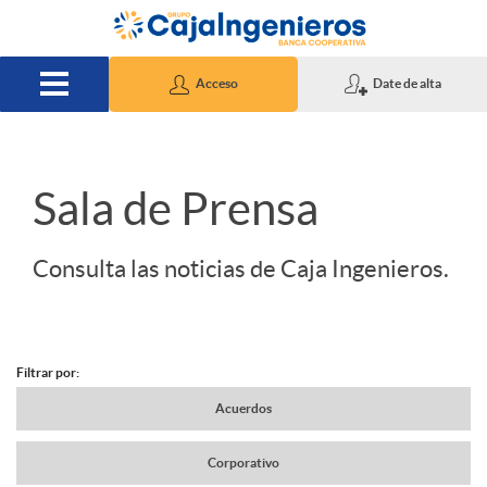
Saltar al contenido principal
Acceso
Date de alta
S
Sala de Prensa
l
Consulta las noticias de Caja Ingenieros.
i
Filtrar por:
d
N
Acuerdos
e
Corporativo