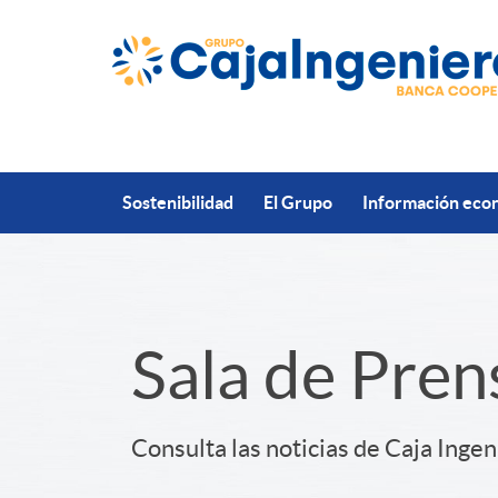
Saltar al contenido principal
Sostenibilidad
El Grupo
Información econ
S
Sala de Pren
l
Consulta las noticias de Caja Ingen
i