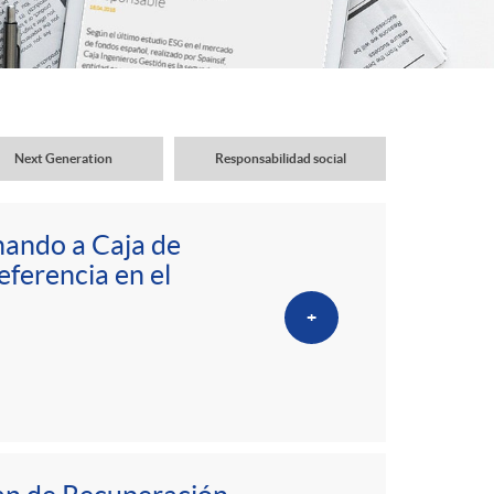
o
r
d
Next Generation
Responsabilidad social
e
onando a Caja de
i
eferencia en el
+
d
i