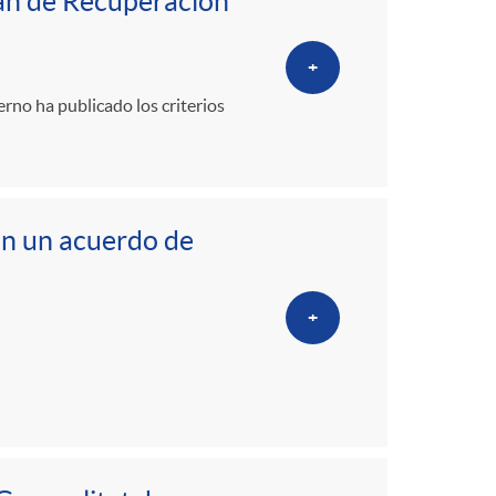
o
Plan de Recuperación
m
+
erno ha publicado los criterios
a
an un acuerdo de
+