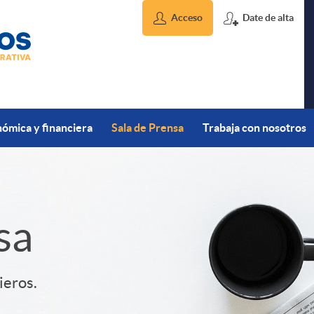
Acceso
Date de alta
ómica y financiera
Sala de Prensa
Trabaja con nosotros
sa
ieros.