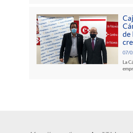
Caj
Cám
de 
cre
07/0
La Cá
empre