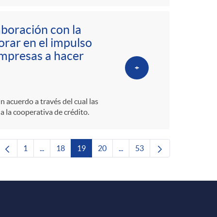
aboración con la
rar en el impulso
 empresas a hacer
+
acuerdo a través del cual las
 la cooperativa de crédito.
1
...
18
19
20
...
53
Página
Páginas intermedias Use TAB para desplazarse.
Página
Página
Página
Páginas intermedias Use TAB 
Página