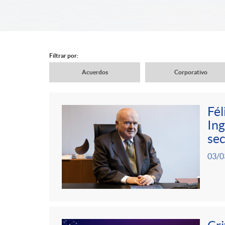
d
e
Filtrar por:
Acuerdos
Corporativo
r
N
Fél
c
a
Ing
C
P
sec
a
v
03/0
o
u
b
e
n
b
e