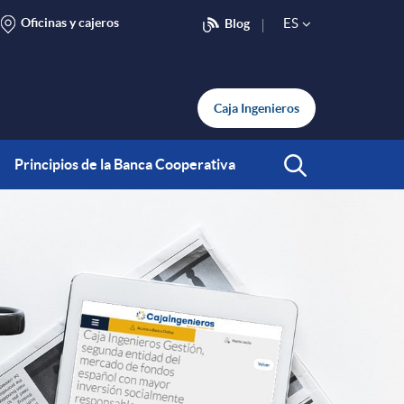
Oficinas y cajeros
ES
Blog
S
e
Caja Ingenieros
l
Principios de la Banca Cooperativa
Abrir Buscar
e
c
t