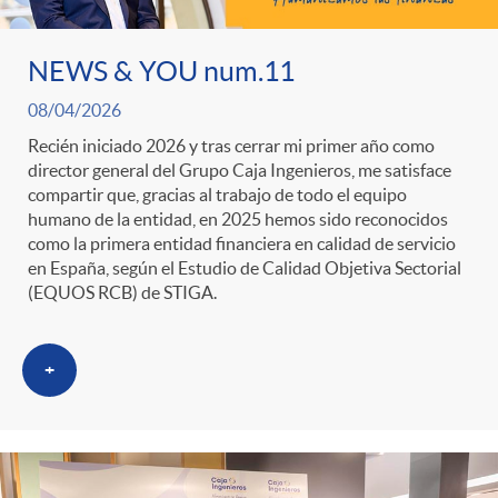
ó
t
l
r
n
e
NEWS & YOU num.11
i
08/04/2026
a
p
n
c
Recién iniciado 2026 y tras cerrar mi primer año como
director general del Grupo Caja Ingenieros, me satisface
S
compartir que, gracias al trabajo de todo el equipo
o
i
a
humano de la entidad, en 2025 hemos sido reconocidos
como la primera entidad financiera en calidad de servicio
a
en España, según el Estudio de Calidad Objetiva Sectorial
r
d
d
(EQUOS RCB) de STIGA.
l
c
o
o
+
a
a
A
r
d