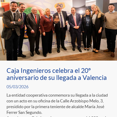
t
n
d
e
e
c
e
p
g
l
c
r
o
a
o
e
r
F
n
Caja Ingenieros celebra el 20º
aniversario de su llegada a Valencia
n
í
i
t
05/03/2026
s
La entidad cooperativa conmemora su llegada a la ciudad
a
l
e
con un acto en su oficina de la Calle Arzobispo Melo, 3,
presidido por la primera teniente de alcalde María José
a
Ferrer San Segundo.