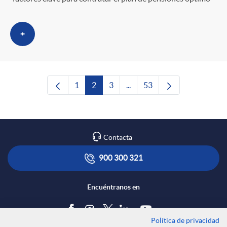
+
1
2
3
...
53
Página
Página
Página
Páginas intermedias Use TAB
Página
Contacta
900 300 321
Encuéntranos en
Política de privacidad