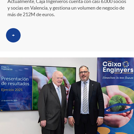
s
t
n
Actualmente, Caja Ingenieros cuenta con casi 6.000 socios
y socias en Valencia, y gestiona un volumen de negocio de
más de 212M de euros.
r
i
o
+
d
C
o
a
s
t
e