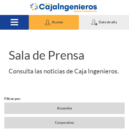
Saltar al contenido principal
Acceso
Date de alta
S
Sala de Prensa
l
Consulta las noticias de Caja Ingenieros.
i
Filtrar por:
d
N
Acuerdos
e
Corporativo