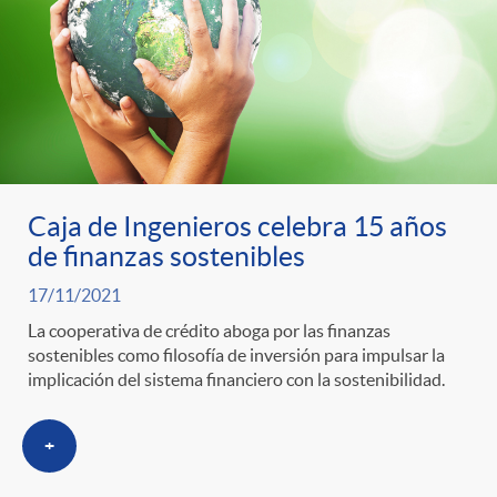
t
n
d
e
e
c
e
p
g
l
c
r
o
a
o
Caja de Ingenieros celebra 15 años
de finanzas sostenibles
e
r
F
n
17/11/2021
n
La cooperativa de crédito aboga por las finanzas
í
i
t
sostenibles como filosofía de inversión para impulsar la
implicación del sistema financiero con la sostenibilidad.
s
a
l
e
+
a