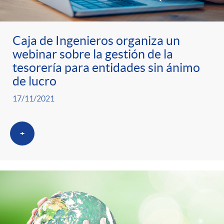
ó
t
l
r
n
e
i
Caja de Ingenieros organiza un
webinar sobre la gestión de la
a
p
n
c
tesorería para entidades sin ánimo
de lucro
S
o
i
a
17/11/2021
a
r
d
d
+
l
c
o
o
a
a
A
r
d