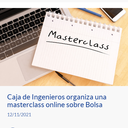
s
t
n
r
i
o
d
C
o
a
s
t
Caja de Ingenieros organiza una
masterclass online sobre Bolsa
e
12/11/2021