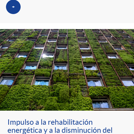
g
+
o
r
i
a
s
Impulso a la rehabilitación
energética y a la disminución del