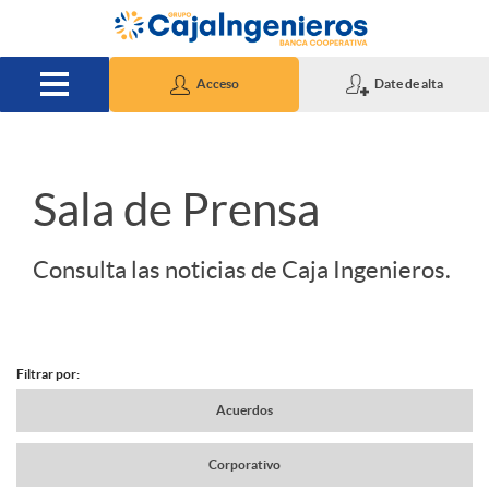
Saltar al contenido principal
Acceso
Date de alta
S
Sala de Prensa
l
Consulta las noticias de Caja Ingenieros.
i
Filtrar por:
d
N
Acuerdos
e
Corporativo