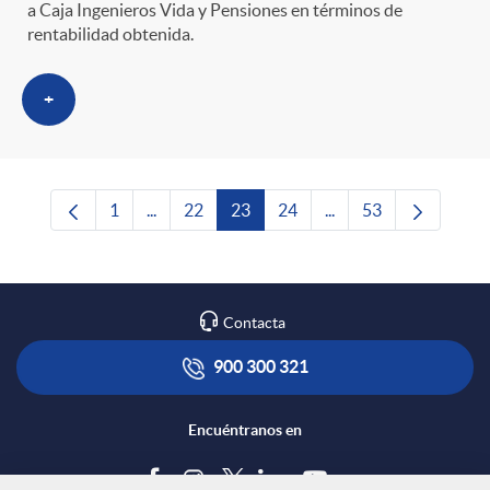
a Caja Ingenieros Vida y Pensiones en términos de
rentabilidad obtenida.
+
1
...
22
23
24
...
53
Página
Páginas intermedias Use TAB para desplazars
Página
Página
Página
Páginas intermedias 
Página
Contacta
900 300 321
Encuéntranos en