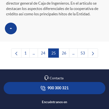
director general de Caja de Ingenieros. En el artículo se
destacan los aspectos diferenciales de la cooperativa de
crédito así como los principales hitos de la Entidad.
+
1
...
24
25
26
...
53
Página
Páginas intermedias Use TAB para desplazars
Página
Página
Página
Páginas intermedias 
Página
Contacta
900 300 321
Encuéntranos en