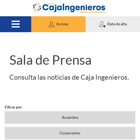
Saltar al contenido principal
Acceso
Date de alta
S
Sala de Prensa
l
Consulta las noticias de Caja Ingenieros.
i
Filtrar por:
d
N
Acuerdos
e
Corporativo