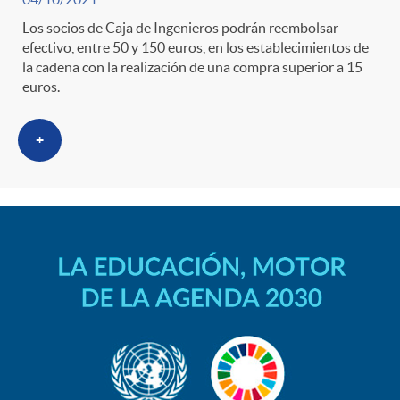
s
t
n
Los socios de Caja de Ingenieros podrán reembolsar
r
efectivo, entre 50 y 150 euros, en los establecimientos de
i
la cadena con la realización de una compra superior a 15
euros.
o
d
+
C
o
a
s
t
e