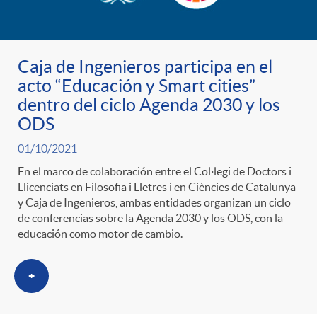
g
o
Caja de Ingenieros participa en el
r
acto “Educación y Smart cities”
dentro del ciclo Agenda 2030 y los
ODS
i
01/10/2021
En el marco de colaboración entre el Col·legi de Doctors i
a
Llicenciats en Filosofia i Lletres i en Ciències de Catalunya
y Caja de Ingenieros, ambas entidades organizan un ciclo
de conferencias sobre la Agenda 2030 y los ODS, con la
s
educación como motor de cambio.
+