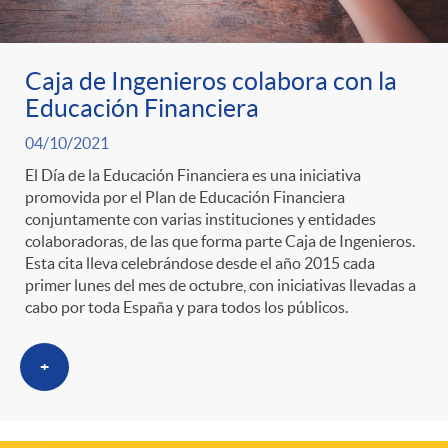
ó
t
l
r
n
e
i
Caja de Ingenieros colabora con la
Educación Financiera
a
p
n
c
04/10/2021
S
El Día de la Educación Financiera es una iniciativa
o
i
a
promovida por el Plan de Educación Financiera
conjuntamente con varias instituciones y entidades
a
colaboradoras, de las que forma parte Caja de Ingenieros.
r
d
d
Esta cita lleva celebrándose desde el año 2015 cada
primer lunes del mes de octubre, con iniciativas llevadas a
l
c
cabo por toda España y para todos los públicos.
o
o
a
+
a
A
r
d