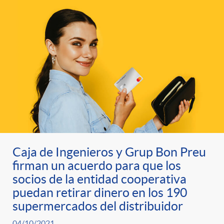
t
n
d
e
e
c
e
p
g
l
c
r
o
a
o
e
r
F
n
n
Caja de Ingenieros y Grup Bon Preu
í
i
t
firman un acuerdo para que los
socios de la entidad cooperativa
s
a
l
puedan retirar dinero en los 190
e
supermercados del distribuidor
a
04/10/2021