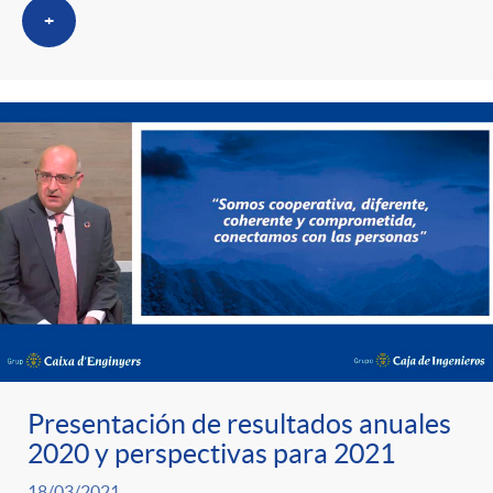
s
t
n
+
r
i
o
d
C
o
a
s
t
e
Presentación de resultados anuales
2020 y perspectivas para 2021
18/03/2021