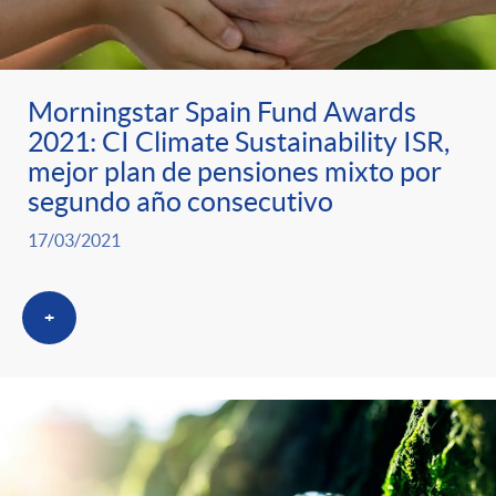
Morningstar Spain Fund Awards
2021: CI Climate Sustainability ISR,
mejor plan de pensiones mixto por
segundo año consecutivo
17/03/2021
+