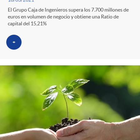
g
El Grupo Caja de Ingenieros supera los 7.700 millones de
o
euros en volumen de negocio y obtiene una Ratio de
capital del 15,21%
r
+
i
a
s