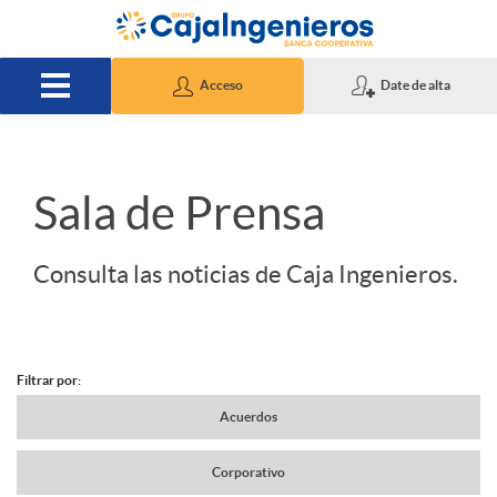
Saltar al contenido principal
Acceso
Date de alta
S
Sala de Prensa
l
Consulta las noticias de Caja Ingenieros.
i
Filtrar por:
d
N
Acuerdos
e
Corporativo