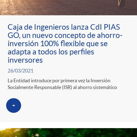
ó
t
l
r
n
e
i
Caja de Ingenieros lanza CdI PIAS
a
GO, un nuevo concepto de ahorro-
p
n
c
inversión 100% flexible que se
adapta a todos los perfiles
S
o
i
a
inversores
26/03/2021
a
r
d
d
La Entidad introduce por primera vez la Inversión
Socialmente Responsable (ISR) al ahorro sistemático
l
c
o
o
+
a
a
A
r
d