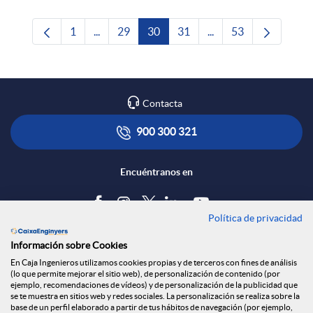
1
...
29
30
31
...
53
Página
Páginas intermedias Use TAB para desplazars
Página
Página
Página
Páginas intermedias 
Página
Contacta
900 300 321
Encuéntranos en
Política de privacidad
Blog
Información sobre Cookies
Tablón de anuncios
En Caja Ingenieros utilizamos cookies propias y de terceros con fines de análisis
(lo que permite mejorar el sitio web), de personalización de contenido (por
Política de cookies
ejemplo, recomendaciones de vídeos) y de personalización de la publicidad que
Aviso legal
se te muestra en sitios web y redes sociales. La personalización se realiza sobre la
base de un perfil elaborado a partir de tus hábitos de navegación (por ejemplo,
Seguridad Online