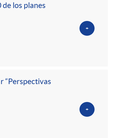
o
 de los planes
m
+
a
r “Perspectivas
+