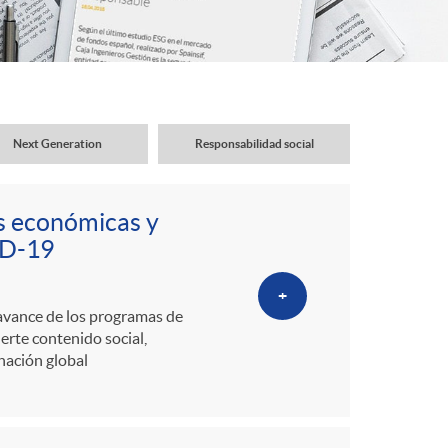
o
r
d
Next Generation
Responsabilidad social
e
as económicas y
i
ID-19
+
d
avance de los programas de
rte contenido social,
nación global
i