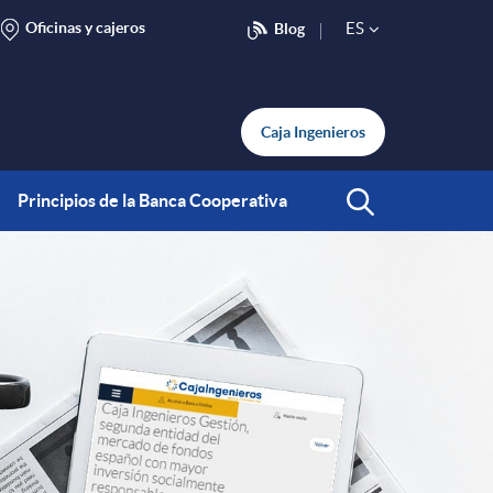
Oficinas y cajeros
ES
Blog
S
e
Caja Ingenieros
l
Principios de la Banca Cooperativa
Abrir Buscar
e
c
t