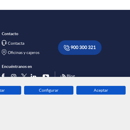
Contacto
Contacta
900 300 321
Oficinas y cajeros
Encuéntranos en
Blog
zar
Configurar
Aceptar
Descarga ahora
Banca MOBILE
© Grupo Caja Ingenieros 2026