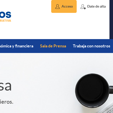
Acceso
Date de alta
ómica y financiera
Sala de Prensa
Trabaja con nosotros
sa
ieros.