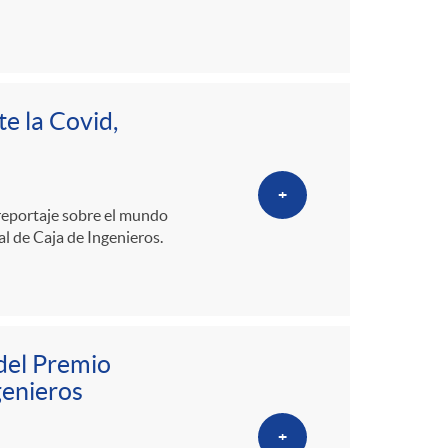
e la Covid,
+
reportaje sobre el mundo
l de Caja de Ingenieros.
 del Premio
genieros
+