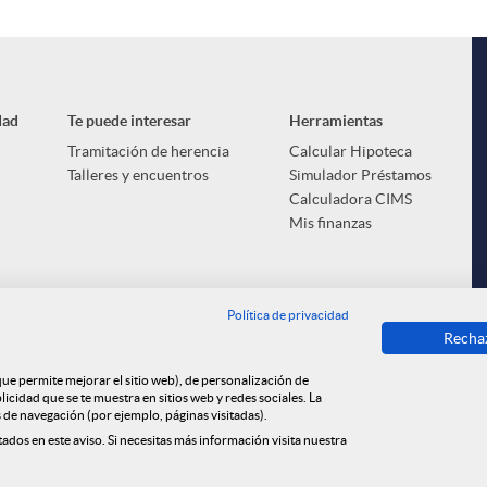
dad
Te puede interesar
Herramientas
Tramitación de herencia
Calcular Hipoteca
Talleres y encuentros
Simulador Préstamos
Calculadora CIMS
Mis finanzas
Política de privacidad
Recha
 que permite mejorar el sitio web), de personalización de
cidad que se te muestra en sitios web y redes sociales. La
s de navegación (por ejemplo, páginas visitadas).
tados en este aviso. Si necesitas más información visita nuestra
e cookies
Privacidad
Aviso legal
Tablón de anuncios