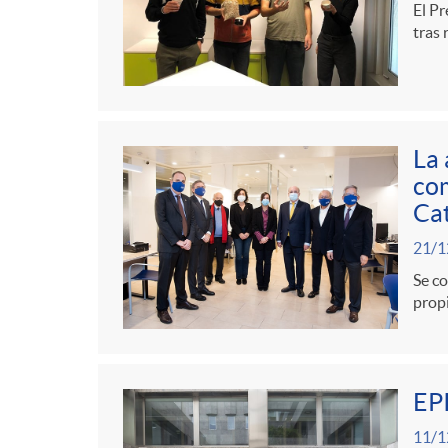
g
El Pr
tras 
o
r
La 
com
i
Cat
21/1
a
Se co
propi
s
EPI
11/1