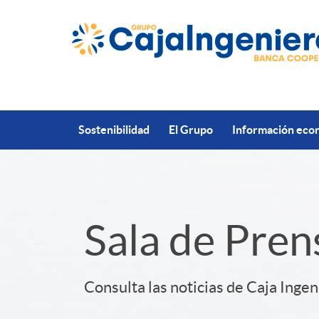
Saltar al contenido principal
Sostenibilidad
El Grupo
Información econ
S
Sala de Pren
l
Consulta las noticias de Caja Ingen
i