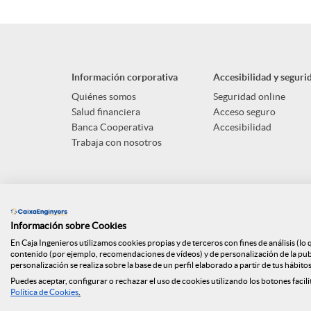
Información corporativa
Accesibilidad y seguri
Quiénes somos
Seguridad online
Salud financiera
Acceso seguro
Banca Cooperativa
Accesibilidad
Trabaja con nosotros
Información sobre Cookies
En Caja Ingenieros utilizamos cookies propias y de terceros con fines de análisis (lo
contenido (por ejemplo, recomendaciones de vídeos) y de personalización de la publi
personalización se realiza sobre la base de un perfil elaborado a partir de tus hábito
Puedes aceptar, configurar o rechazar el uso de cookies utilizando los botones facili
Mapa web
ISO
Api Market
Política d
Política de Cookies
.