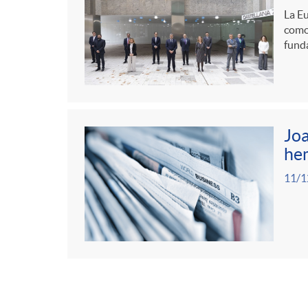
La Eu
como
fund
Joa
he
11/1