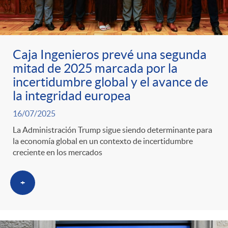
ó
t
l
r
n
e
i
Caja Ingenieros prevé una segunda
a
p
n
c
mitad de 2025 marcada por la
incertidumbre global y el avance de
S
o
i
la integridad europea
a
16/07/2025
a
r
d
d
La Administración Trump sigue siendo determinante para
la economía global en un contexto de incertidumbre
l
creciente en los mercados
c
o
o
+
a
a
A
r
d