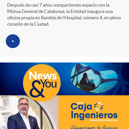
s
t
n
Después de casi 7 años compartiendo espacio con la
Mútua General de Catalunya, la Entidad inaugura una
r
oficina propia en Rambla de l’Hospital, número 4, en pleno
i
corazón de la Ciudad.
o
d
+
C
o
a
s
t
e