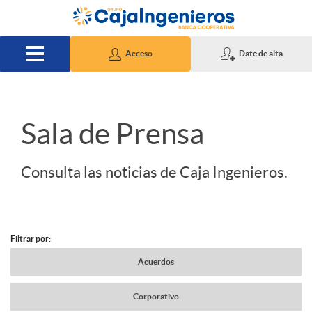
Saltar al contenido principal
Acceso
Date de alta
S
Sala de Prensa
l
Consulta las noticias de Caja Ingenieros.
i
Filtrar por:
d
N
Acuerdos
e
Corporativo