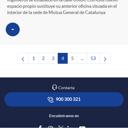
espacio propio sustituye su anterior oficina situada en el
interior de la sede de Mutua General de Catalunya
+
1
2
3
4
5
...
53
Página
Página
Página
Página
Página
Páginas intermedias Us
Página
Contacta
900 300 321
Encuéntranos en