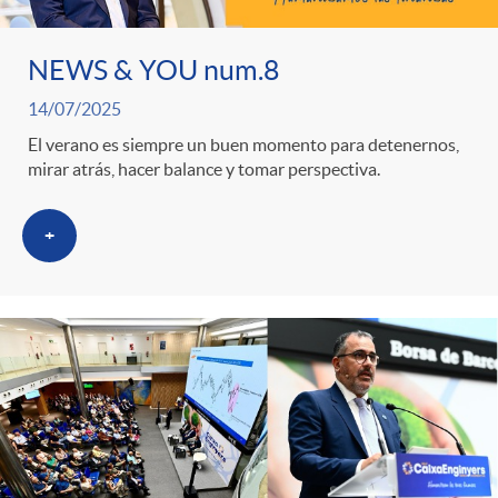
g
o
NEWS & YOU num.8
14/07/2025
r
El verano es siempre un buen momento para detenernos,
mirar atrás, hacer balance y tomar perspectiva.
i
+
a
s