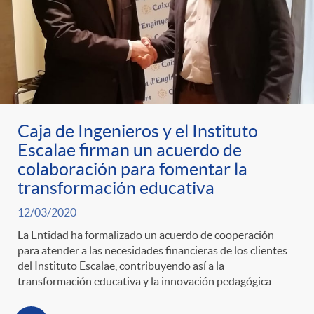
t
n
d
e
e
c
e
p
g
l
c
r
o
a
Caja de Ingenieros y el Instituto
o
Escalae firman un acuerdo de
e
colaboración para fomentar la
r
F
n
transformación educativa
n
12/03/2020
í
i
t
La Entidad ha formalizado un acuerdo de cooperación
para atender a las necesidades financieras de los clientes
s
a
l
del Instituto Escalae, contribuyendo así a la
e
transformación educativa y la innovación pedagógica
a