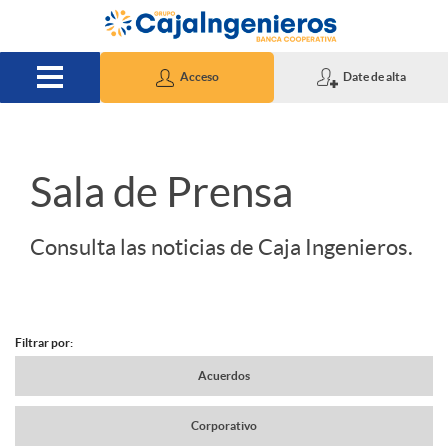
Saltar al contenido principal
Acceso
Date de alta
S
Sala de Prensa
l
Consulta las noticias de Caja Ingenieros.
i
Filtrar por:
d
N
Acuerdos
e
Corporativo