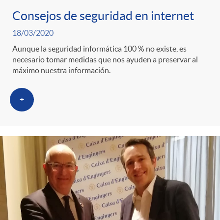
ó
t
l
Consejos de seguridad en internet
r
n
e
i
18/03/2020
Aunque la seguridad informática 100 % no existe, es
a
p
n
necesario tomar medidas que nos ayuden a preservar al
c
máximo nuestra información.
S
o
i
a
+
a
r
d
d
l
c
o
o
a
a
A
r
d