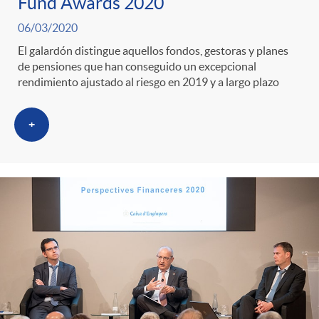
g
Fund Awards 2020
06/03/2020
o
El galardón distingue aquellos fondos, gestoras y planes
de pensiones que han conseguido un excepcional
rendimiento ajustado al riesgo en 2019 y a largo plazo
r
+
i
a
s