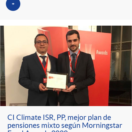
s
t
n
+
r
i
o
d
C
o
a
s
t
e
CI Climate ISR, PP, mejor plan de
pensiones mixto según Morningstar