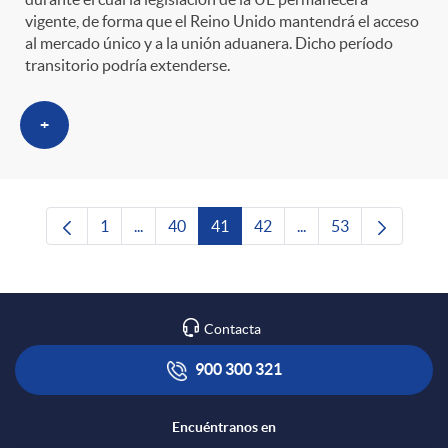
vigente, de forma que el Reino Unido mantendrá el acceso
al mercado único y a la unión aduanera. Dicho período
transitorio podría extenderse.
+
1
...
40
41
42
...
53
Página
Páginas intermedias Use TAB para desplazars
Página
Página
Página
Páginas intermedias 
Página
Contacta
900 300 321
Encuéntranos en