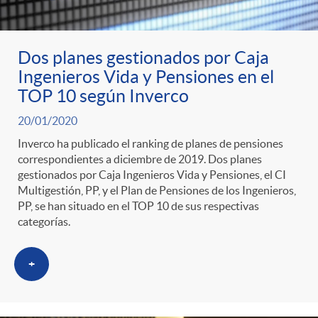
ó
t
l
r
n
e
i
Dos planes gestionados por Caja
Ingenieros Vida y Pensiones en el
a
p
n
c
TOP 10 según Inverco
S
20/01/2020
o
i
a
Inverco ha publicado el ranking de planes de pensiones
correspondientes a diciembre de 2019. Dos planes
a
r
d
gestionados por Caja Ingenieros Vida y Pensiones, el CI
d
Multigestión, PP, y el Plan de Pensiones de los Ingenieros,
PP, se han situado en el TOP 10 de sus respectivas
l
c
o
categorías.
o
a
a
A
+
r
d