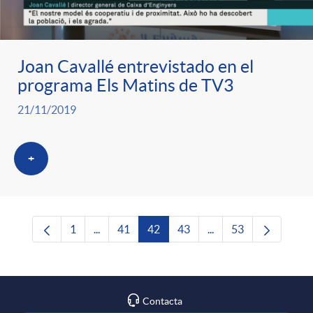
Joan Cavallé entrevistado en el
programa Els Matins de TV3
21/11/2019
+
1
...
41
42
43
...
53
Página
Páginas intermedias Use TAB para desplazars
Página
Página
Página
Páginas intermedias 
Página
Contacta