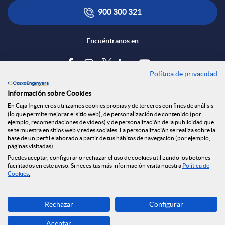
900 300 321
Encuéntranos en
Política de privacidad
Blog
Información sobre Cookies
Tablón de anuncios
En Caja Ingenieros utilizamos cookies propias y de terceros con fines de análisis
(lo que permite mejorar el sitio web), de personalización de contenido (por
Política de cookies
ejemplo, recomendaciones de vídeos) y de personalización de la publicidad que
Aviso legal
se te muestra en sitios web y redes sociales. La personalización se realiza sobre la
base de un perfil elaborado a partir de tus hábitos de navegación (por ejemplo,
Seguridad Online
páginas visitadas).
Privacidad
Puedes aceptar, configurar o rechazar el uso de cookies utilizando los botones
facilitados en este aviso. Si necesitas más información visita nuestra
Política de
Canal denuncias
Cookies
.
Descarga ahora
Rechazar
Configurar
Banca MOBILE
Aceptar