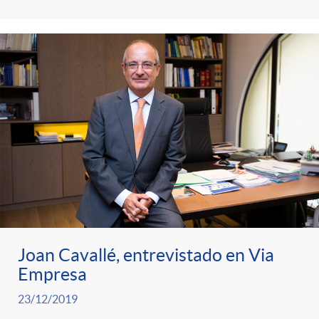
g
o
r
i
a
s
Joan Cavallé, entrevistado en Via
Empresa
23/12/2019