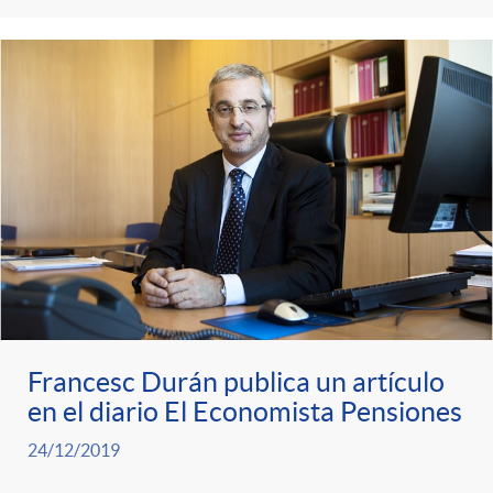
s
t
n
r
i
o
d
C
o
a
s
t
Francesc Durán publica un artículo
en el diario El Economista Pensiones
e
24/12/2019