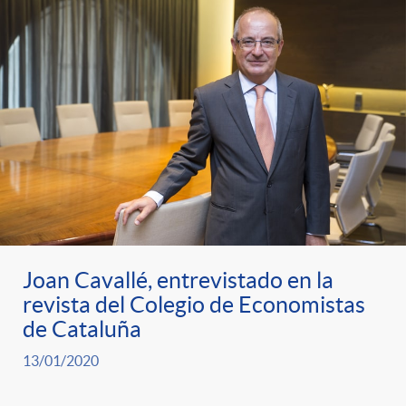
t
n
d
e
e
c
e
p
g
l
c
r
o
a
o
e
r
F
n
n
Joan Cavallé, entrevistado en la
í
i
t
revista del Colegio de Economistas
de Cataluña
s
a
l
e
13/01/2020
a