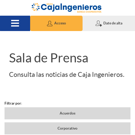
Saltar al contenido principal
Acceso
Date de alta
S
Sala de Prensa
l
Consulta las noticias de Caja Ingenieros.
i
Filtrar por:
d
N
Acuerdos
e
Corporativo