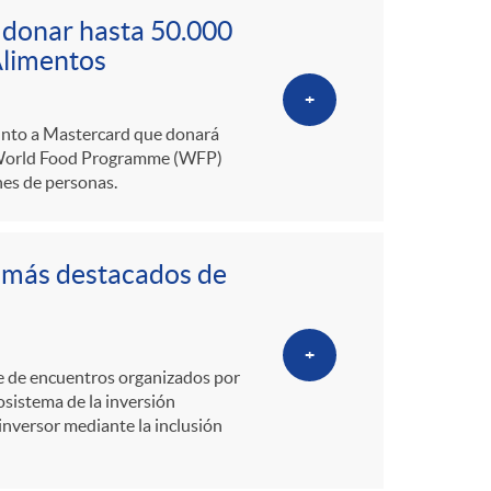
o
 donar hasta 50.000
m
Alimentos
+
a
junto a Mastercard que donará
o World Food Programme (WFP)
nes de personas.
s más destacados de
+
rie de encuentros organizados por
osistema de la inversión
 inversor mediante la inclusión