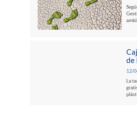
Según
Gesti
ambie
Caj
de
12/0
La ta
grati
plást