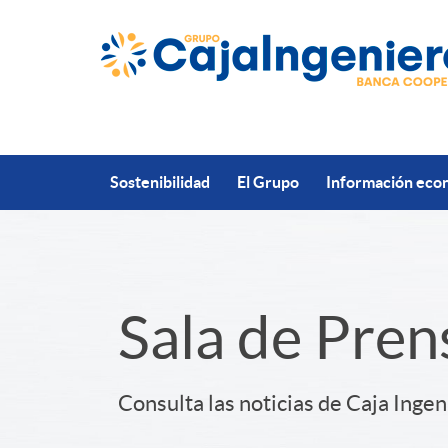
Saltar al contenido principal
Sostenibilidad
El Grupo
Información econ
S
Sala de Pren
l
Consulta las noticias de Caja Ingen
i