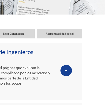
o
r
d
Next Generation
Responsabilidad social
e
de Ingenieros
i
4 páginas que explican la
+
d
e complicado por los mercados y
amos parte de la Entidad
 a los socios.
i