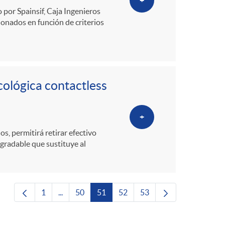
+
 por Spainsif, Caja Ingenieros
onados en función de criterios
cológica contactless
+
, permitirá retirar efectivo
egradable que sustituye al
1
...
50
51
52
53
Página
Páginas intermedias Use TAB para desplazarse.
Página
Página
Página
Página