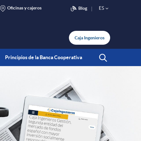
Oficinas y cajeros
ES
Blog
S
e
Caja Ingenieros
l
Principios de la Banca Cooperativa
Abrir Buscar
e
c
t