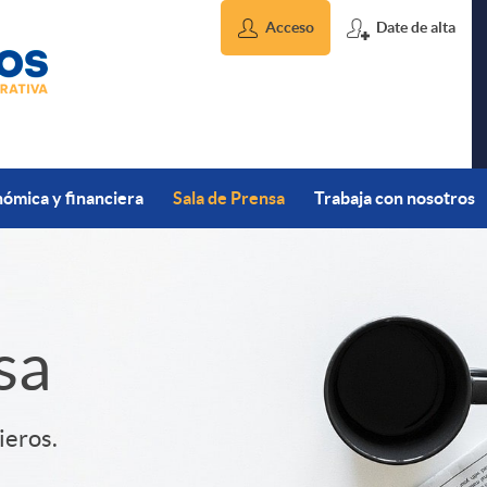
Acceso
Date de alta
ómica y financiera
Sala de Prensa
Trabaja con nosotros
sa
ieros.