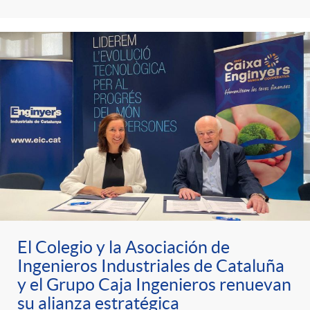
t
n
d
e
e
c
e
p
g
l
c
r
o
a
o
e
r
F
n
n
í
i
t
El Colegio y la Asociación de
s
a
l
Ingenieros Industriales de Cataluña
e
y el Grupo Caja Ingenieros renuevan
a
su alianza estratégica