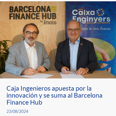
g
o
r
i
a
s
Caja Ingenieros apuesta por la
innovación y se suma al Barcelona
Finance Hub
23/08/2024