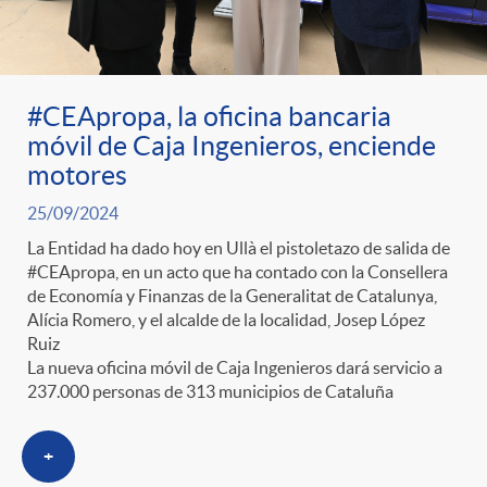
ó
t
l
r
n
e
i
#CEApropa, la oficina bancaria
a
p
n
c
móvil de Caja Ingenieros, enciende
motores
S
o
i
a
25/09/2024
La Entidad ha dado hoy en Ullà el pistoletazo de salida de
a
r
d
#CEApropa, en un acto que ha contado con la Consellera
d
de Economía y Finanzas de la Generalitat de Catalunya,
Alícia Romero, y el alcalde de la localidad, Josep López
l
c
o
Ruiz
o
La nueva oficina móvil de Caja Ingenieros dará servicio a
237.000 personas de 313 municipios de Cataluña
a
a
A
r
+
d