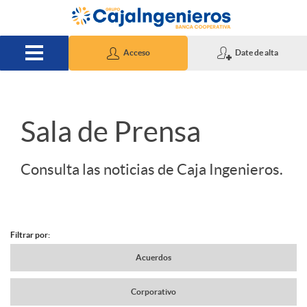
Saltar al contenido principal
Acceso
Date de alta
S
Sala de Prensa
l
Consulta las noticias de Caja Ingenieros.
i
Filtrar por:
d
N
Acuerdos
e
Corporativo