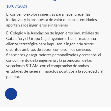
s
t
n
10/09/2024
r
El convenio explora sinergias para hacer crecer las
i
iniciativas y la propuesta de valor que estas entidades
aportan a los ingenieros e ingenieras
o
d
El Colegio y la Asociación de Ingenieros Industriales de
Cataluña y el Grupo Caja Ingenieros han firmado una
alianza estratégica para impulsar la ingeniería desde
C
o
distintos ámbitos de acción como son los servicios
financieros y aseguradores personalizados y cercanos, el
conocimiento de la ingeniería y la promoción de las
a
s
vocaciones STEAM, con el compromiso de ambas
entidades de generar impactos positivos a la sociedad y al
t
planeta.
e
+