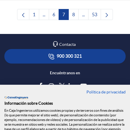
1
...
6
7
8
...
53
Página
Páginas intermedias Use TAB para desplaza
Página
Página
Página
Páginas intermedias Us
Página
Contacta
900 300 321
Encuéntranos en
Política de privacidad
Blog
Información sobre Cookies
Tablón de anuncios
En Caja Ingenieros utilizamos cookies propias y de terceros con fines de análisis
(lo que permite mejorar el sitio web), de personalización de contenido (por
Política de cookies
ejemplo, recomendaciones de vídeos) y de personalización de la publicidad que
Aviso legal
se te muestra en sitios web y redes sociales. La personalización se realiza sobre la
base de un perfil elaborado a partir de tus hábitos de navegación (por ejemplo,