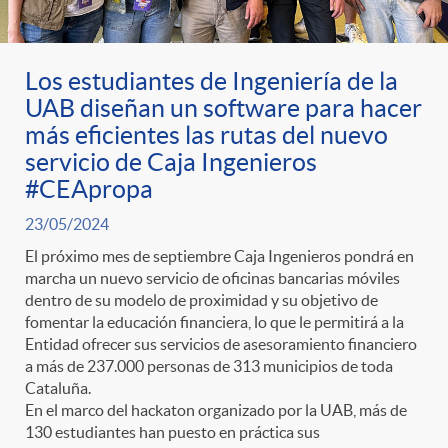
ó
t
l
r
n
e
i
Los estudiantes de Ingeniería de la
UAB diseñan un software para hacer
a
p
n
c
más eficientes las rutas del nuevo
servicio de Caja Ingenieros
S
o
i
#CEApropa
a
23/05/2024
a
r
d
d
El próximo mes de septiembre Caja Ingenieros pondrá en
marcha un nuevo servicio de oficinas bancarias móviles
l
dentro de su modelo de proximidad y su objetivo de
c
o
o
fomentar la educación financiera, lo que le permitirá a la
Entidad ofrecer sus servicios de asesoramiento financiero
a
a más de 237.000 personas de 313 municipios de toda
a
A
r
Cataluña.
En el marco del hackaton organizado por la UAB, más de
d
130 estudiantes han puesto en práctica sus