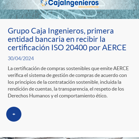
s
t
n
r
i
Grupo Caja Ingenieros, primera
o
entidad bancaria en recibir la
d
certificación ISO 20400 por AERCE
C
30/04/2024
o
La certificación de compras sostenibles que emite AERCE
verifica el sistema de gestión de compras de acuerdo con
a
s
los principios de la contratación sostenible, incluida la
rendición de cuentas, la transparencia, el respeto de los
t
Derechos Humanos y el comportamiento ético.
+
e