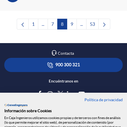
1
...
7
8
9
...
53
Página
Páginas intermedias Use TAB para desplaza
Página
Página
Página
Páginas intermedias Us
Página
Contacta
900 300 321
Encuéntranos en
Política de privacidad
Blog
Información sobre Cookies
Tablón de anuncios
En Caja Ingenieros utilizamos cookies propias y de terceros con fines de análisis
(lo que permite mejorar el sitio web), de personalización de contenido (por
Política de cookies
ejemplo, recomendaciones de vídeos) y de personalización de la publicidad que