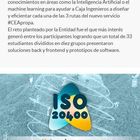
t
n
d
conocimientos en áreas como la Inteligencia Artificial o el
machine learning para ayudar a Caja Ingenieros a diseñar
e
e
y eficientar cada una de las 3 rutas del nuevo servicio
c
e
#CEApropa.
El reto planteado por la Entidad fue el que más interés
p
g
l
generó entre los participantes logrando que un total de 33
c
estudiantes divididos en diez grupos presentaron
soluciones back y frontend y prototipos de software.
r
o
a
o
e
r
F
n
n
í
i
t
s
a
l
e
a