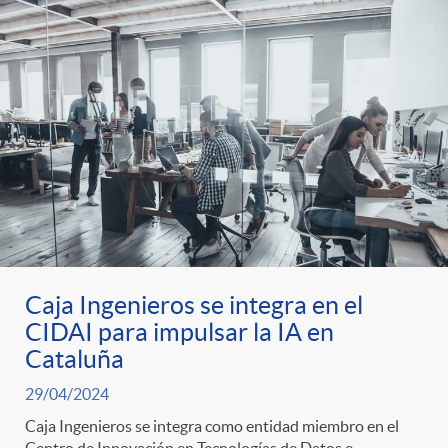
g
o
r
i
a
Caja Ingenieros se integra en el
s
CIDAI para impulsar la IA en
Cataluña
29/04/2024
Caja Ingenieros se integra como entidad miembro en el