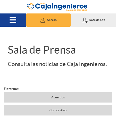
Saltar al contenido principal
Acceso
Date de alta
S
Sala de Prensa
l
Consulta las noticias de Caja Ingenieros.
i
Filtrar por:
d
N
Acuerdos
e
Corporativo