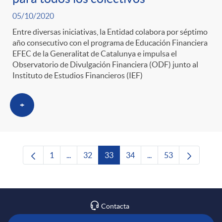
05/10/2020
Entre diversas iniciativas, la Entidad colabora por séptimo
año consecutivo con el programa de Educación Financiera
EFEC de la Generalitat de Catalunya e impulsa el
Observatorio de Divulgación Financiera (ODF) junto al
Instituto de Estudios Financieros (IEF)
+
1
...
32
33
34
...
53
Página
Páginas intermedias Use TAB para desplazars
Página
Página
Página
Páginas intermedias 
Página
Contacta