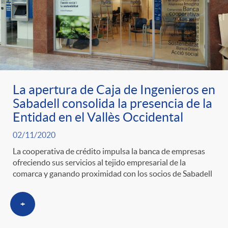
t
n
d
e
e
c
e
p
g
l
c
r
La apertura de Caja de Ingenieros en
o
a
o
Sabadell consolida la presencia de la
Entidad en el Vallès Occidental
e
r
F
n
02/11/2020
La cooperativa de crédito impulsa la banca de empresas
n
í
i
t
ofreciendo sus servicios al tejido empresarial de la
comarca y ganando proximidad con los socios de Sabadell
s
a
l
e
+
a