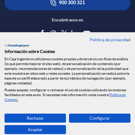
900 300 321
Encuéntranos en
Política de privacidad
Blog
Información sobre Cookies
Tablón de anuncios
En Caja Ingenieros utilizamos cookies propias y de terceros con fines de análisis
(lo que permite mejorar el sitio web), de personalización de contenido (por
Política de cookies
ejemplo, recomendaciones de vídeos) y de personalización de la publicidad que
Aviso legal
se te muestra en sitios web y redes sociales. La personalización se realiza sobre la
base de un perfil elaborado a partir de tus hábitos de navegación (por ejemplo,
Seguridad Online
páginas visitadas).
Privacidad
Puedes aceptar, configurar o rechazar el uso de cookies utilizando los botones
Canal denuncias
facilitados en este aviso. Si necesitas más información visita nuestra
Política de
Cookies
.
Descarga ahora
Rechazar
Configurar
Banca MOBILE
Aceptar
© Grupo Caja Ingenieros 2026