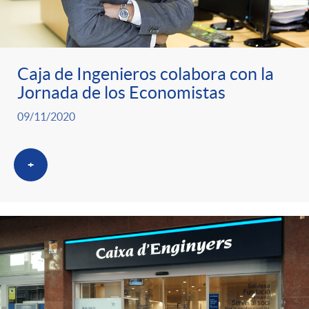
ó
t
l
r
n
e
i
Caja de Ingenieros colabora con la
a
p
n
c
Jornada de los Economistas
09/11/2020
S
o
i
a
a
+
r
d
d
l
c
o
o
a
a
A
r
d