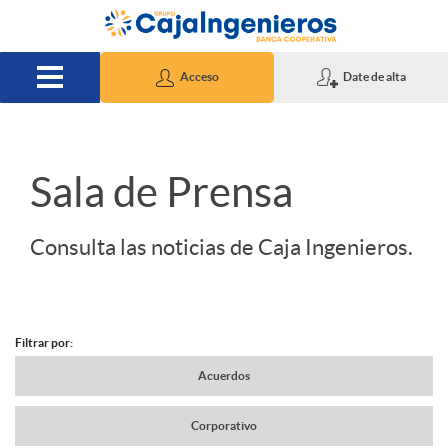
Saltar al contenido principal
Acceso
Date de alta
S
Sala de Prensa
l
Consulta las noticias de Caja Ingenieros.
i
Filtrar por:
d
N
Acuerdos
e
Corporativo