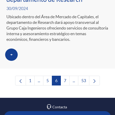
30/09/2024
Ubicado dentro del Área de Mercado de Capitales, el
departamento de Research dará apoyo transversal al
Grupo Caja Ingenieros ofreciendo servicios de consultoría
interna y asesoramiento estratégico en temas
económicos, financieros y bancarios.
+
1
...
5
6
7
...
53
Página
Páginas intermedias Use TAB para desplaza
Página
Página
Página
Páginas intermedias Us
Página
Contacta