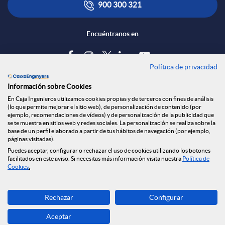
900 300 321
Encuéntranos en
Política de privacidad
Blog
Información sobre Cookies
Tablón de anuncios
En Caja Ingenieros utilizamos cookies propias y de terceros con fines de análisis
(lo que permite mejorar el sitio web), de personalización de contenido (por
Política de cookies
ejemplo, recomendaciones de vídeos) y de personalización de la publicidad que
Aviso legal
se te muestra en sitios web y redes sociales. La personalización se realiza sobre la
base de un perfil elaborado a partir de tus hábitos de navegación (por ejemplo,
Seguridad Online
páginas visitadas).
Privacidad
Puedes aceptar, configurar o rechazar el uso de cookies utilizando los botones
Canal denuncias
facilitados en este aviso. Si necesitas más información visita nuestra
Política de
Cookies
.
Descarga ahora
Rechazar
Configurar
Banca MOBILE
Aceptar
© Grupo Caja Ingenieros 2026