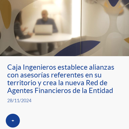
t
n
d
e
e
c
e
p
g
l
c
r
o
a
o
Caja Ingenieros establece alianzas
e
r
F
n
con asesorías referentes en su
territorio y crea la nueva Red de
n
í
i
Agentes Financieros de la Entidad
t
28/11/2024
s
a
l
e
+
a