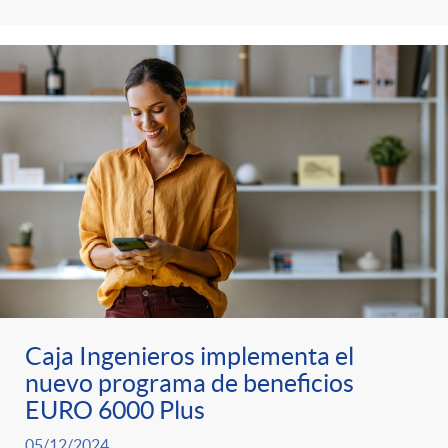
s
t
n
r
i
o
d
C
o
a
s
t
Caja Ingenieros implementa el
e
nuevo programa de beneficios
EURO 6000 Plus
05/12/2024