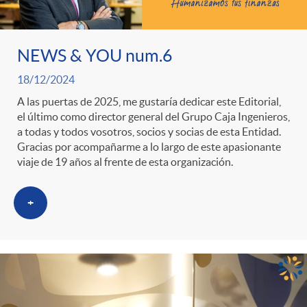
ó
t
l
r
n
e
i
NEWS & YOU num.6
a
p
n
18/12/2024
c
A las puertas de 2025, me gustaría dedicar este Editorial,
S
el último como director general del Grupo Caja Ingenieros,
o
i
a
a todas y todos vosotros, socios y socias de esta Entidad.
Gracias por acompañarme a lo largo de este apasionante
a
viaje de 19 años al frente de esta organización.
r
d
d
+
l
c
o
o
a
a
A
r
d