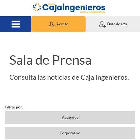
Saltar al contenido principal
Acceso
Date de alta
S
Sala de Prensa
l
Consulta las noticias de Caja Ingenieros.
i
Filtrar por:
d
N
Acuerdos
e
Corporativo