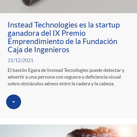
ó
t
l
r
n
e
i
Instead Technologies es la startup
ganadora del IX Premio
a
p
n
c
Emprendimiento de la Fundación
Caja de Ingenieros
S
o
i
a
21/12/2021
El bastón Egara de Instead Tecnologies puede detectar y
a
r
d
advertir a una persona con ceguera o deficiencia visual
d
sobre obstáculos aéreos entre la cadera y la cabeza.
l
c
o
o
+
a
a
A
r
d