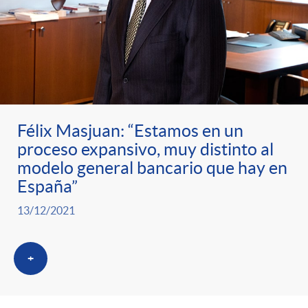
Félix Masjuan: “Estamos en un
proceso expansivo, muy distinto al
modelo general bancario que hay en
España”
13/12/2021
+