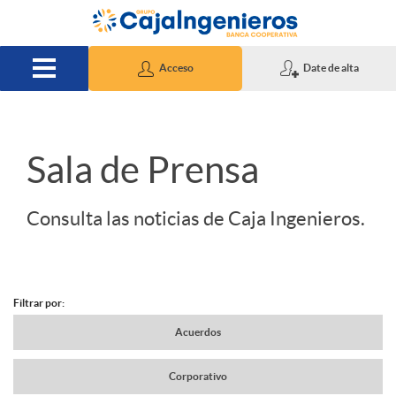
Saltar al contenido principal
Acceso
Date de alta
S
Sala de Prensa
l
Consulta las noticias de Caja Ingenieros.
i
Filtrar por:
d
N
Acuerdos
e
Corporativo