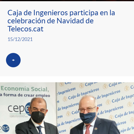
g
Caja de Ingenieros participa en la
o
celebración de Navidad de
Telecos.cat
r
15/12/2021
i
+
a
s