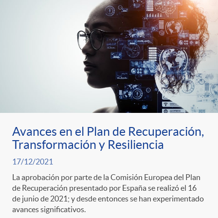
t
n
d
e
e
c
e
p
g
l
c
r
o
a
o
e
r
F
n
Avances en el Plan de Recuperación,
Transformación y Resiliencia
n
í
i
t
17/12/2021
s
La aprobación por parte de la Comisión Europea del Plan
a
l
e
de Recuperación presentado por España se realizó el 16
de junio de 2021; y desde entonces se han experimentado
a
avances significativos.