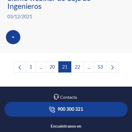
Ingenieros
03/12/2021
+
1
...
20
21
22
...
53
Página
Páginas intermedias Use TAB para desplazars
Página
Página
Página
Páginas intermedias 
Página
Contacta
900 300 321
Encuéntranos en