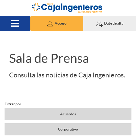
Saltar al contenido principal
Acceso
Date de alta
S
Sala de Prensa
l
Consulta las noticias de Caja Ingenieros.
i
Filtrar por:
d
N
Acuerdos
e
Corporativo