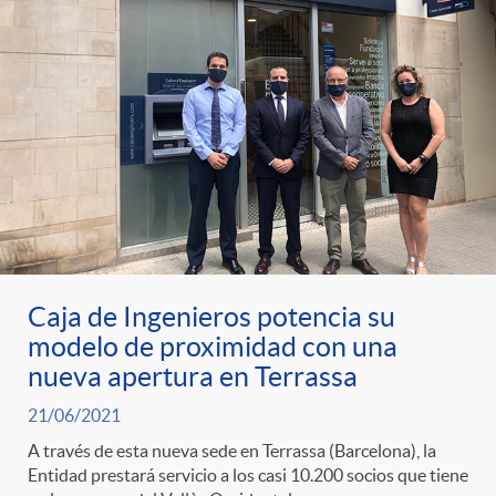
s
t
n
r
i
o
d
C
o
a
s
Caja de Ingenieros potencia su
t
modelo de proximidad con una
nueva apertura en Terrassa
e
21/06/2021
A través de esta nueva sede en Terrassa (Barcelona), la
Entidad prestará servicio a los casi 10.200 socios que tiene