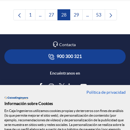
1
...
27
28
29
...
53
Página
Páginas intermedias Use TAB para desplazars
Página
Página
Página
Páginas intermedias 
Página
Contacta
900 300 321
Encuéntranos en
Política de privacidad
Blog
Información sobre Cookies
Tablón de anuncios
En Caja Ingenieros utilizamos cookies propias y de terceros con fines de análisis
(lo que permite mejorar el sitio web), de personalización de contenido (por
Política de cookies
ejemplo, recomendaciones de vídeos) y de personalización de la publicidad que
Aviso legal
se te muestra en sitios web y redes sociales. La personalización se realiza sobre la
base de un perfil elaborado a partir de tus hábitos de navegación (por ejemplo,