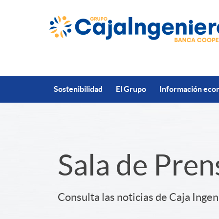
Saltar al contenido principal
Sostenibilidad
El Grupo
Información econ
S
Sala de Pren
l
Consulta las noticias de Caja Ingen
i