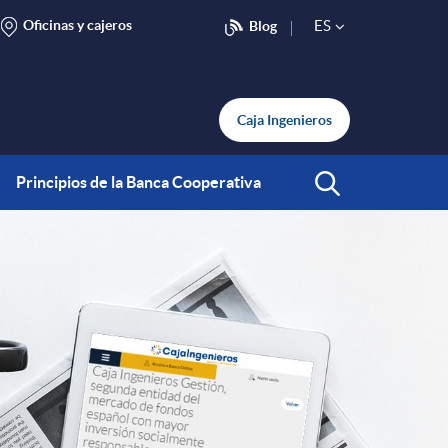
Oficinas y cajeros
ES
Blog
S
e
Caja Ingenieros
l
Principios de la Banca Cooperativa
Abrir Buscar
e
c
t