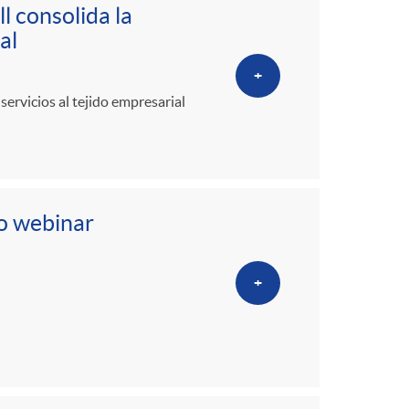
o
l consolida la
al
m
+
ervicios al tejido empresarial
a
vo webinar
+