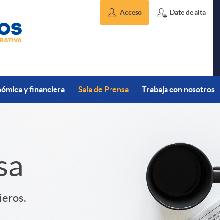
Acceso
Date de alta
ómica y financiera
Sala de Prensa
Trabaja con nosotros
sa
ieros.