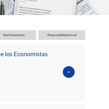
o
r
d
Next Generation
Responsabilidad social
e
de los Economistas
i
+
d
i