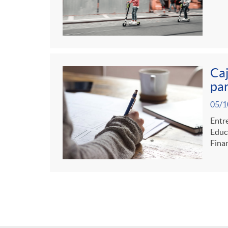
Caj
par
05/1
Entre
Educa
Finan