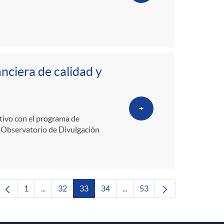
nciera de calidad y
+
utivo con el programa de
l Observatorio de Divulgación
1
...
32
33
34
...
53
Página
Páginas intermedias Use TAB para desplazarse.
Página
Página
Página
Páginas intermedias Use TAB 
Página