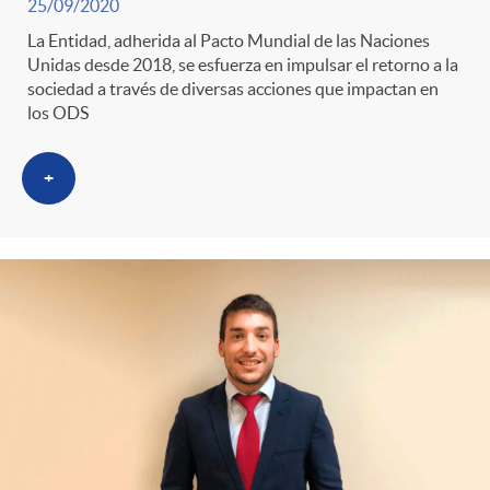
g
25/09/2020
La Entidad, adherida al Pacto Mundial de las Naciones
o
Unidas desde 2018, se esfuerza en impulsar el retorno a la
sociedad a través de diversas acciones que impactan en
los ODS
r
+
i
a
s