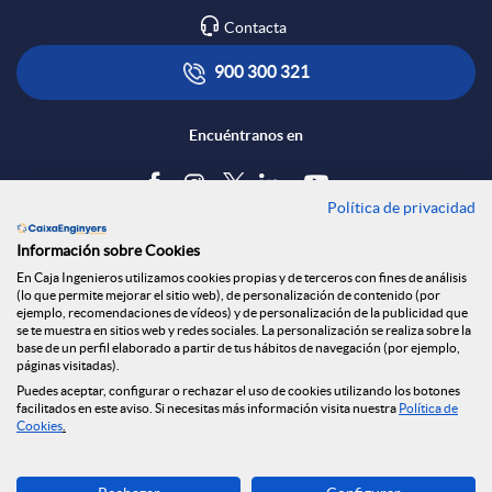
Contacta
900 300 321
Encuéntranos en
Política de privacidad
Blog
Información sobre Cookies
Tablón de anuncios
En Caja Ingenieros utilizamos cookies propias y de terceros con fines de análisis
(lo que permite mejorar el sitio web), de personalización de contenido (por
Política de cookies
ejemplo, recomendaciones de vídeos) y de personalización de la publicidad que
Aviso legal
se te muestra en sitios web y redes sociales. La personalización se realiza sobre la
base de un perfil elaborado a partir de tus hábitos de navegación (por ejemplo,
Seguridad Online
páginas visitadas).
Privacidad
Puedes aceptar, configurar o rechazar el uso de cookies utilizando los botones
Canal denuncias
facilitados en este aviso. Si necesitas más información visita nuestra
Política de
Cookies
.
Descarga ahora