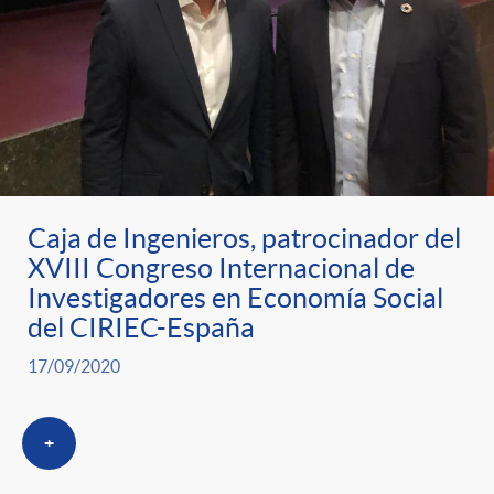
Caja de Ingenieros, patrocinador del
XVIII Congreso Internacional de
Investigadores en Economía Social
del CIRIEC-España
17/09/2020
+