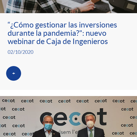
ó
t
l
r
n
e
i
“¿Cómo gestionar las inversiones
durante la pandemia?": nuevo
a
p
n
c
webinar de Caja de Ingenieros
S
02/10/2020
o
i
a
a
+
r
d
d
l
c
o
o
a
a
A
r
d