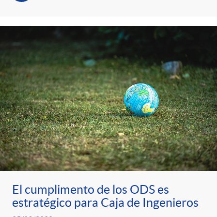
s
t
n
r
i
o
d
C
o
a
s
t
e
El cumplimento de los ODS es
estratégico para Caja de Ingenieros