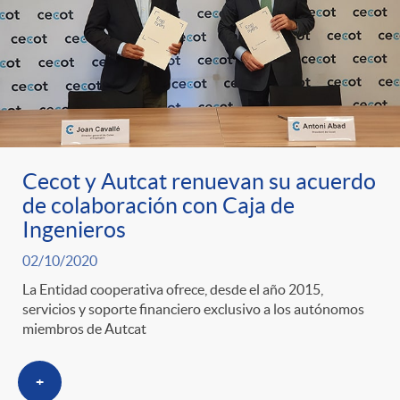
t
n
d
e
e
c
e
p
g
l
c
r
o
a
o
Cecot y Autcat renuevan su acuerdo
de colaboración con Caja de
e
r
F
Ingenieros
n
02/10/2020
n
í
i
t
La Entidad cooperativa ofrece, desde el año 2015,
servicios y soporte financiero exclusivo a los autónomos
s
miembros de Autcat
a
l
e
a
+