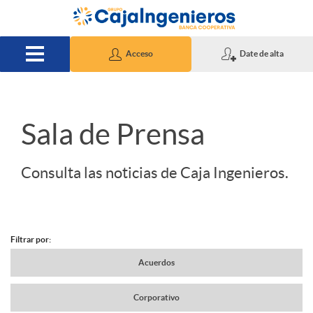
Saltar al contenido principal
Acceso
Date de alta
S
Sala de Prensa
l
Consulta las noticias de Caja Ingenieros.
i
Filtrar por:
d
N
Acuerdos
e
Corporativo