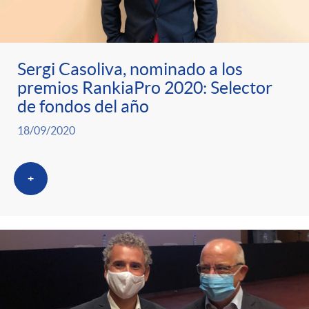
Sergi Casoliva, nominado a los
premios RankiaPro 2020: Selector
de fondos del año
18/09/2020
+