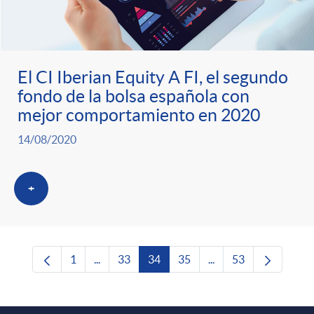
El CI Iberian Equity A FI, el segundo
fondo de la bolsa española con
mejor comportamiento en 2020
14/08/2020
+
1
...
33
34
35
...
53
Página
Páginas intermedias Use TAB para desplazars
Página
Página
Página
Páginas intermedias 
Página