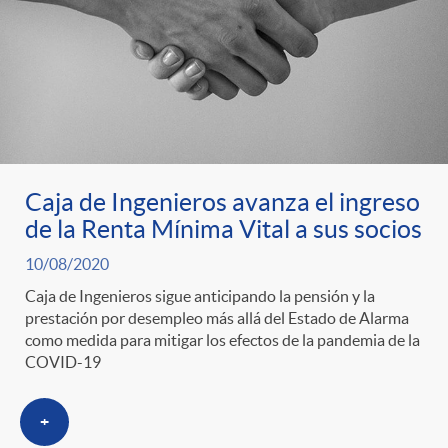
t
n
d
e
e
c
e
p
g
l
c
r
o
a
o
Caja de Ingenieros avanza el ingreso
de la Renta Mínima Vital a sus socios
e
r
F
n
10/08/2020
Caja de Ingenieros sigue anticipando la pensión y la
n
í
i
prestación por desempleo más allá del Estado de Alarma
t
como medida para mitigar los efectos de la pandemia de la
COVID-19
s
a
l
e
+
a