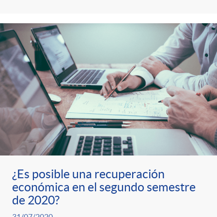
s
t
n
r
i
o
d
C
o
a
s
t
¿Es posible una recuperación
e
económica en el segundo semestre
de 2020?
31/07/2020