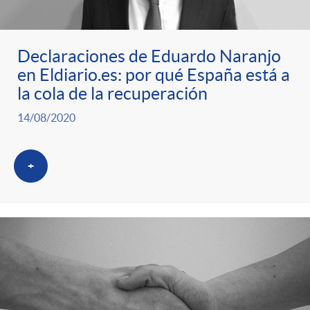
ó
t
l
r
n
e
i
Declaraciones de Eduardo Naranjo
en Eldiario.es: por qué España está a
a
p
n
c
la cola de la recuperación
S
14/08/2020
o
i
a
a
+
r
d
d
l
c
o
o
a
a
A
r
d