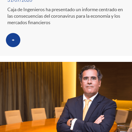
g
Caja de Ingenieros ha presentado un informe centrado en
o
las consecuencias del coronavirus para la economía y los
mercados financieros
r
+
i
a
s