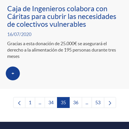
Caja de Ingenieros colabora con
Cáritas para cubrir las necesidades
de colectivos vulnerables
16/07/2020
Gracias a esta donación de 25.000€ se asegurará el
derecho a la alimentación de 195 personas durante tres
meses
+
1
...
34
35
36
...
53
Página
Páginas intermedias Use TAB para desplazars
Página
Página
Página
Páginas intermedias 
Página