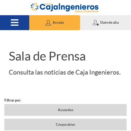
Saltar al contenido principal
Acceso
Date de alta
S
Sala de Prensa
l
Consulta las noticias de Caja Ingenieros.
i
Filtrar por:
d
N
Acuerdos
e
Corporativo