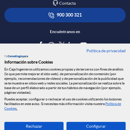
Contacta
900 300 321
Encuéntranos en
Política de privacidad
Blog
Información sobre Cookies
Tablón de anuncios
En Caja Ingenieros utilizamos cookies propias y de terceros con fines de análisis
(lo que permite mejorar el sitio web), de personalización de contenido (por
Política de cookies
ejemplo, recomendaciones de vídeos) y de personalización de la publicidad que
Aviso legal
se te muestra en sitios web y redes sociales. La personalización se realiza sobre la
base de un perfil elaborado a partir de tus hábitos de navegación (por ejemplo,
Seguridad Online
páginas visitadas).
Privacidad
Puedes aceptar, configurar o rechazar el uso de cookies utilizando los botones
facilitados en este aviso. Si necesitas más información visita nuestra
Política de
Canal denuncias
Cookies
.
Descarga ahora
Rechazar
Configurar
Banca MOBILE