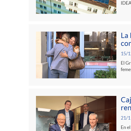
g
IDE
o
La 
r
con
15/1
i
El Gr
femen
a
s
Caj
ren
21/1
En el