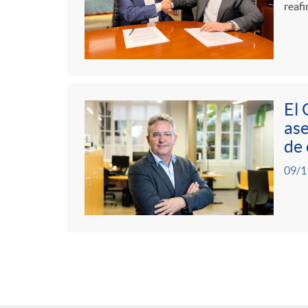
reafi
El 
ase
de 
09/1