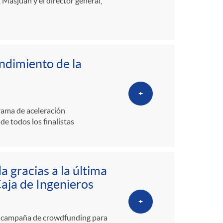
 Masjuan y el director general,
ndimiento de la
+
rama de aceleración
e todos los finalistas
 gracias a la última
aja de Ingenieros
+
a campaña de crowdfunding para