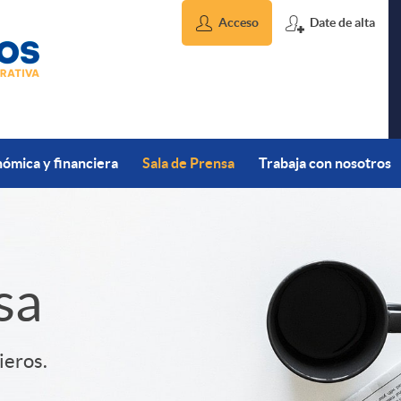
Acceso
Date de alta
ómica y financiera
Sala de Prensa
Trabaja con nosotros
sa
ieros.