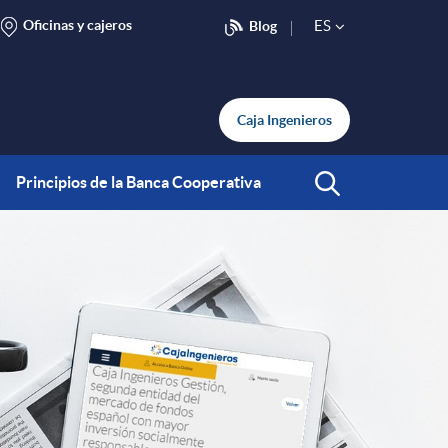
Oficinas y cajeros
ES
Blog
S
e
Caja Ingenieros
l
Principios de la Banca Cooperativa
Abrir Buscar
e
c
t