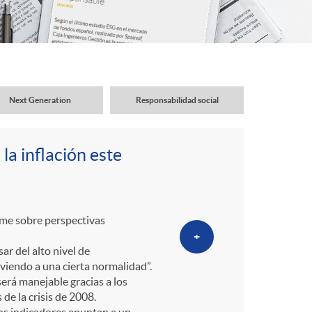
o
r
d
Next Generation
Responsabilidad social
e
a inflación este
i
d
orme sobre perspectivas
+
ar del alto nivel de
i
viendo a una cierta normalidad”.
erá manejable gracias a los
e la crisis de 2008.