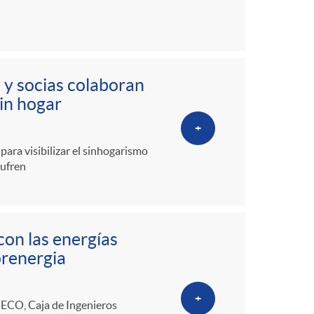
 y socias colaboran
sin hogar
+
ara visibilizar el sinhogarismo
sufren
on las energías
orenergia
+
 ECO, Caja de Ingenieros