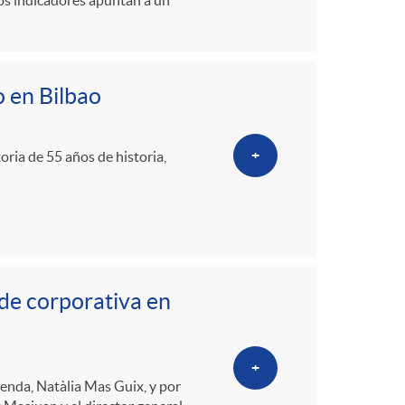
o
sos indicadores apuntan a un
m
o en Bilbao
a
+
ria de 55 años de historia,
de corporativa en
+
enda, Natàlia Mas Guix, y por