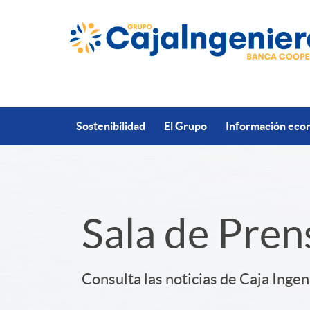
Saltar al contenido principal
Sostenibilidad
El Grupo
Información econ
S
Sala de Pren
l
Consulta las noticias de Caja Ingen
i