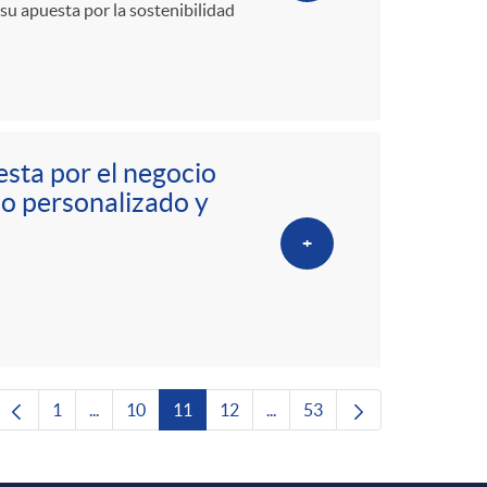
su apuesta por la sostenibilidad
esta por el negocio
io personalizado y
+
1
...
10
11
12
...
53
Página
Páginas intermedias Use TAB para desplazarse.
Página
Página
Página
Páginas intermedias Use TAB 
Página