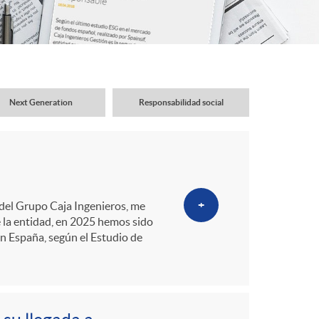
o
r
d
Next Generation
Responsabilidad social
e
i
+
 del Grupo Caja Ingenieros, me
d
e la entidad, en 2025 hemos sido
en España, según el Estudio de
i