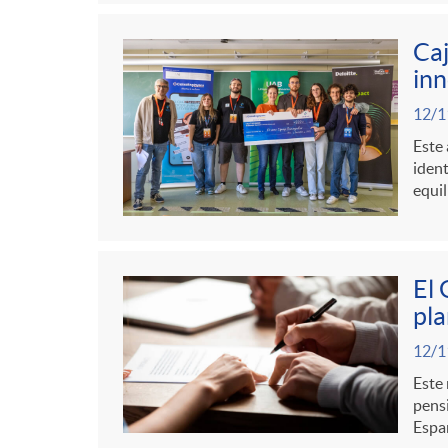
Caj
inn
12/1
Este 
ident
equil
El 
pla
12/1
Este 
pensi
Españ