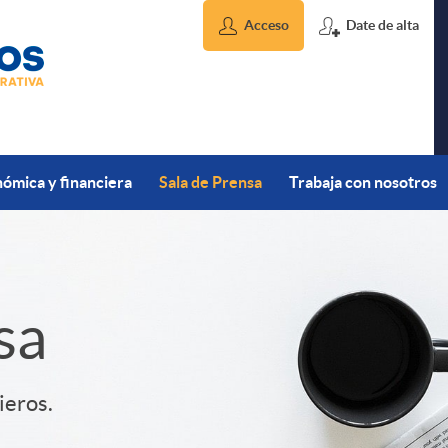
Acceso
Date de alta
ómica y financiera
Sala de Prensa
Trabaja con nosotros
sa
ieros.