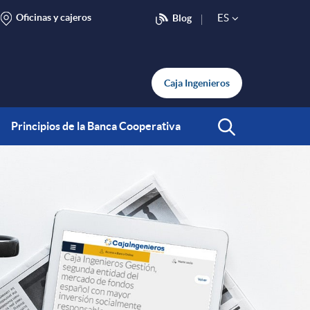
Oficinas y cajeros
ES
Blog
S
e
Caja Ingenieros
l
Principios de la Banca Cooperativa
Abrir Buscar
e
c
t