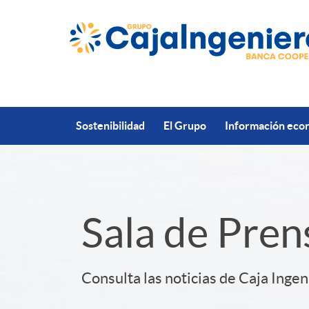
Saltar al contenido principal
Sostenibilidad
El Grupo
Información econ
S
Sala de Pren
l
Consulta las noticias de Caja Ingen
i