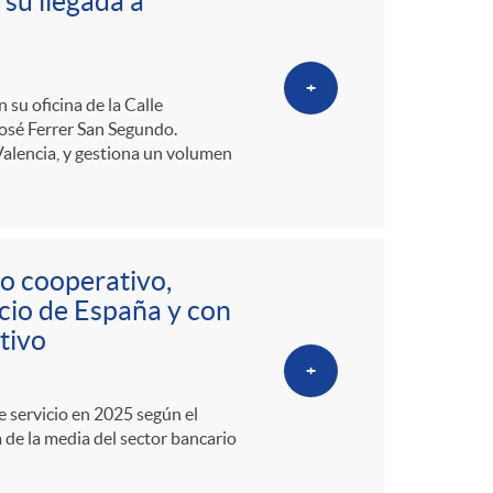
o
 su llegada a
m
+
su oficina de la Calle
a
José Ferrer San Segundo.
Valencia, y gestiona un volumen
o cooperativo,
icio de España y con
tivo
+
e servicio en 2025 según el
e la media del sector bancario