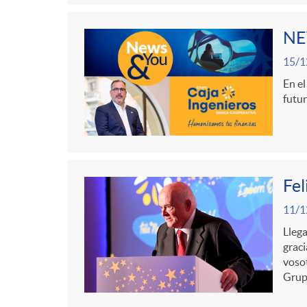
g
NE
o
15/1
En el
r
futur
i
a
Fel
11/1
s
Llega
graci
vosot
Grup