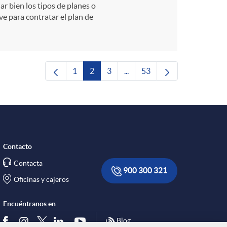
iar bien los tipos de planes o
ve para contratar el plan de
1
2
3
...
53
Página
Página
Página
Páginas intermedias Use TAB 
Página
Contacto
Contacta
900 300 321
Oficinas y cajeros
Encuéntranos en
Blog