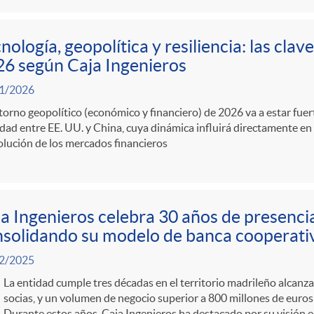
nología, geopolítica y resiliencia: las cla
6 según Caja Ingenieros
1/2026
torno geopolítico (económico y financiero) de 2026 va a estar fu
idad entre EE. UU. y China, cuya dinámica influirá directamente en 
olución de los mercados financieros
a Ingenieros celebra 30 años de presenci
solidando su modelo de banca cooperati
2/2025
La entidad cumple tres décadas en el territorio madrileño alcanza
socias, y un volumen de negocio superior a 800 millones de euros
Durante estos años, Caja Ingenieros ha destacado por su visión e