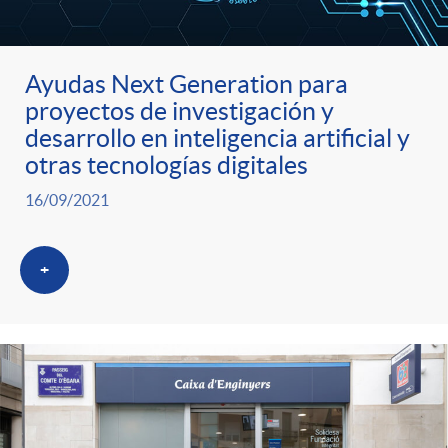
ó
t
l
r
n
e
i
Ayudas Next Generation para
a
proyectos de investigación y
p
n
c
desarrollo en inteligencia artificial y
otras tecnologías digitales
S
o
i
a
16/09/2021
a
r
d
d
+
l
c
o
o
a
a
A
r
d