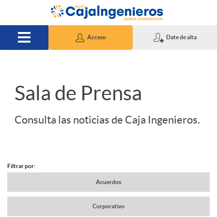
Saltar al contenido principal
Acceso
Date de alta
S
Sala de Prensa
l
Consulta las noticias de Caja Ingenieros.
i
Filtrar por:
d
N
Acuerdos
e
Corporativo