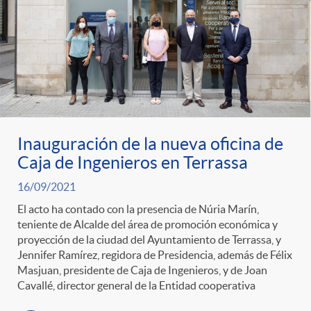
t
n
d
e
e
c
e
p
g
l
c
r
o
a
o
Inauguración de la nueva oficina de
Caja de Ingenieros en Terrassa
e
r
F
n
16/09/2021
n
El acto ha contado con la presencia de Núria Marín,
í
i
t
teniente de Alcalde del área de promoción económica y
proyección de la ciudad del Ayuntamiento de Terrassa, y
s
Jennifer Ramírez, regidora de Presidencia, además de Félix
a
l
e
Masjuan, presidente de Caja de Ingenieros, y de Joan
Cavallé, director general de la Entidad cooperativa
a