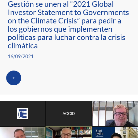
g
Gestión se unen al “2021 Global
Investor Statement to Governments
o
on the Climate Crisis” para pedir a
los gobiernos que implementen
r
políticas para luchar contra la crisis
climática
i
16/09/2021
a
+
s