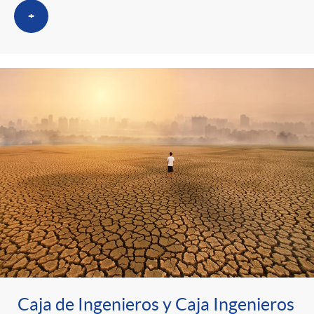
s
t
n
+
r
i
o
d
C
o
a
s
t
e
Caja de Ingenieros y Caja Ingenieros