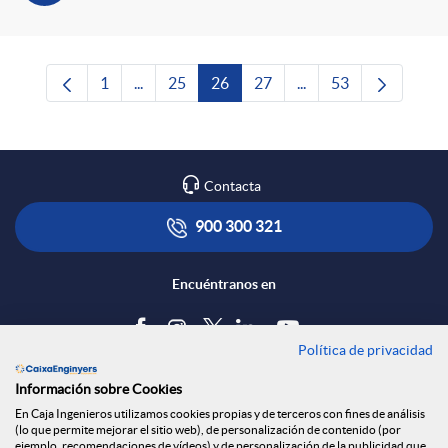
1
...
25
26
27
...
53
Página
Páginas intermedias Use TAB para desplazars
Página
Página
Página
Páginas intermedias 
Página
Contacta
900 300 321
Encuéntranos en
Política de privacidad
Blog
Información sobre Cookies
Tablón de anuncios
En Caja Ingenieros utilizamos cookies propias y de terceros con fines de análisis
(lo que permite mejorar el sitio web), de personalización de contenido (por
Política de cookies
ejemplo, recomendaciones de vídeos) y de personalización de la publicidad que