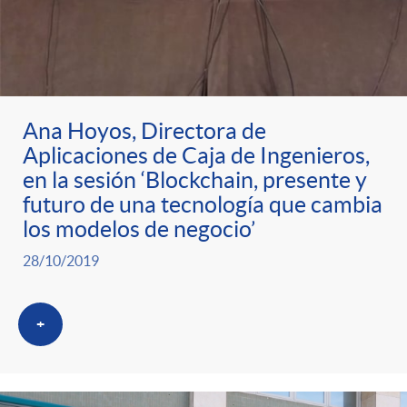
ó
t
l
r
n
e
i
a
p
n
c
Ana Hoyos, Directora de
Aplicaciones de Caja de Ingenieros,
S
o
i
a
en la sesión ‘Blockchain, presente y
futuro de una tecnología que cambia
a
r
d
los modelos de negocio’
d
28/10/2019
l
c
o
o
+
a
a
A
r
d