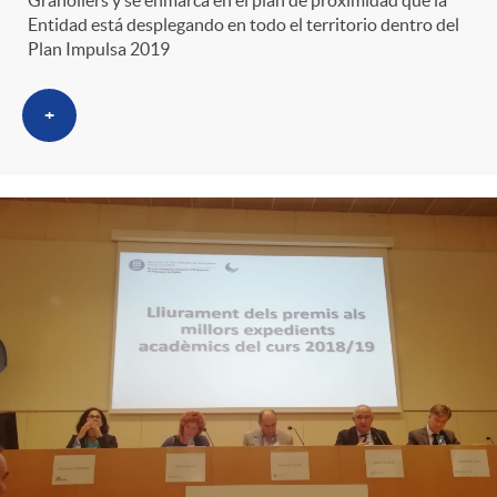
s
t
n
Entidad está desplegando en todo el territorio dentro del
Plan Impulsa 2019
r
i
+
o
d
C
o
a
s
t
e