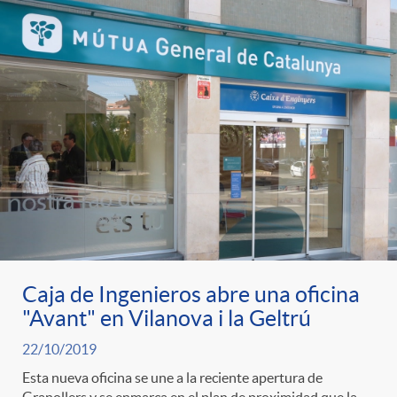
t
n
d
e
e
c
e
p
g
l
c
r
o
a
o
e
r
F
n
n
í
i
t
Caja de Ingenieros abre una oficina
"Avant" en Vilanova i la Geltrú
s
a
l
e
22/10/2019
Esta nueva oficina se une a la reciente apertura de
a
Granollers y se enmarca en el plan de proximidad que la