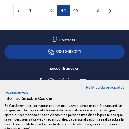
1
...
43
44
45
...
53
Página
Páginas intermedias Use TAB para desplazars
Página
Página
Página
Páginas intermedias 
Página
Contacta
900 300 321
Encuéntranos en
Política de privacidad
Blog
Información sobre Cookies
Tablón de anuncios
En Caja Ingenieros utilizamos cookies propias y de terceros con fines de análisis
(lo que permite mejorar el sitio web), de personalización de contenido (por
Política de cookies
ejemplo, recomendaciones de vídeos) y de personalización de la publicidad que
Aviso legal
se te muestra en sitios web y redes sociales. La personalización se realiza sobre la
base de un perfil elaborado a partir de tus hábitos de navegación (por ejemplo,
Seguridad Online
páginas visitadas).