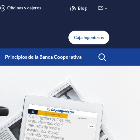
Oficinas y cajeros
ES
Blog
S
e
Caja Ingenieros
l
Principios de la Banca Cooperativa
Abrir Buscar
e
c
t