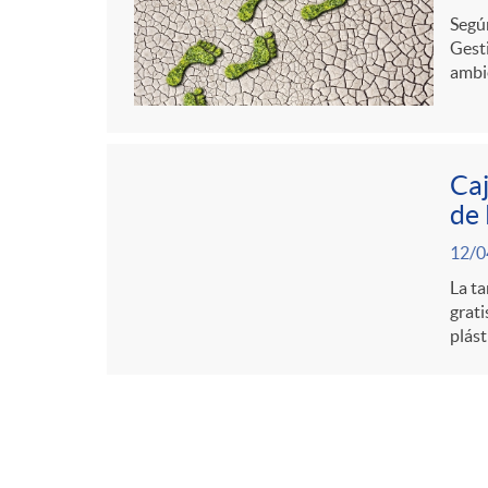
Según
Gesti
ambie
Caj
de
12/0
La ta
grati
plást