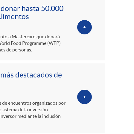
o
 donar hasta 50.000
m
Alimentos
+
a
junto a Mastercard que donará
o World Food Programme (WFP)
nes de personas.
s más destacados de
+
rie de encuentros organizados por
osistema de la inversión
 inversor mediante la inclusión