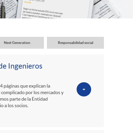
o
r
d
Next Generation
Responsabilidad social
e
de Ingenieros
i
4 páginas que explican la
+
d
e complicado por los mercados y
amos parte de la Entidad
 a los socios.
i