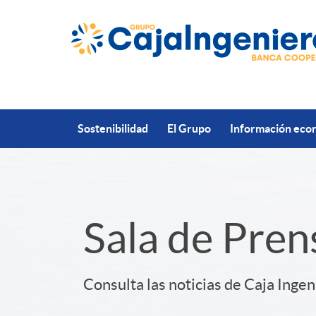
Saltar al contenido principal
Sostenibilidad
El Grupo
Información econ
S
Sala de Pren
l
Consulta las noticias de Caja Ingen
i