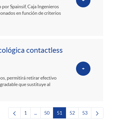
+
 por Spainsif, Caja Ingenieros
onados en función de criterios
cológica contactless
+
, permitirá retirar efectivo
egradable que sustituye al
1
...
50
51
52
53
Página
Páginas intermedias Use TAB para desplazarse.
Página
Página
Página
Página