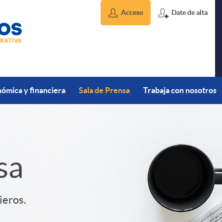
Acceso
Date de alta
ómica y financiera
Sala de Prensa
Trabaja con nosotros
sa
ieros.