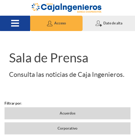
Saltar al contenido principal
Acceso
Date de alta
S
Sala de Prensa
l
Consulta las noticias de Caja Ingenieros.
i
Filtrar por:
d
N
Acuerdos
e
Corporativo