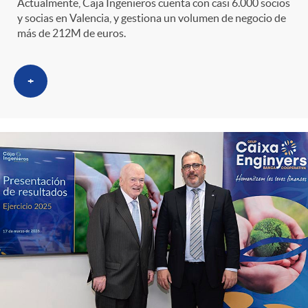
s
t
n
Actualmente, Caja Ingenieros cuenta con casi 6.000 socios
y socias en Valencia, y gestiona un volumen de negocio de
más de 212M de euros.
r
i
o
+
d
C
o
a
s
t
e