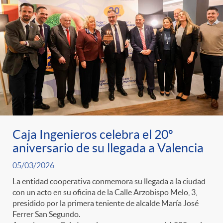
t
n
d
e
e
c
e
p
g
l
c
r
o
a
o
e
r
F
n
Caja Ingenieros celebra el 20º
aniversario de su llegada a Valencia
n
í
i
t
05/03/2026
s
La entidad cooperativa conmemora su llegada a la ciudad
a
l
e
con un acto en su oficina de la Calle Arzobispo Melo, 3,
presidido por la primera teniente de alcalde María José
a
Ferrer San Segundo.