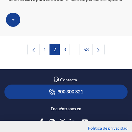
+
1
2
3
...
53
Página
Página
Página
Páginas intermedias Use TAB
Página
Contacta
900 300 321
Encuéntranos en
Política de privacidad