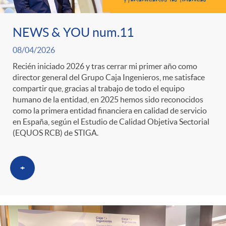
ó
t
l
r
n
e
NEWS & YOU num.11
i
08/04/2026
a
p
n
c
Recién iniciado 2026 y tras cerrar mi primer año como
director general del Grupo Caja Ingenieros, me satisface
S
compartir que, gracias al trabajo de todo el equipo
o
i
a
humano de la entidad, en 2025 hemos sido reconocidos
como la primera entidad financiera en calidad de servicio
a
en España, según el Estudio de Calidad Objetiva Sectorial
r
d
d
(EQUOS RCB) de STIGA.
l
c
o
o
+
a
a
A
r
d