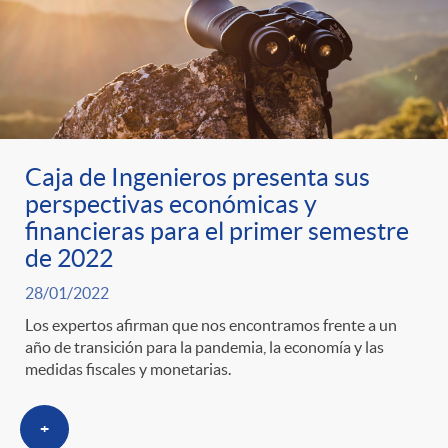
t
n
d
e
e
c
e
p
g
l
c
r
Caja de Ingenieros presenta sus
o
a
o
perspectivas económicas y
financieras para el primer semestre
e
r
F
de 2022
n
28/01/2022
n
í
i
t
Los expertos afirman que nos encontramos frente a un
año de transición para la pandemia, la economía y las
s
medidas fiscales y monetarias.
a
l
e
a
+