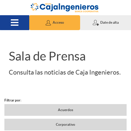
Saltar al contenido principal
Acceso
Date de alta
S
Sala de Prensa
l
Consulta las noticias de Caja Ingenieros.
i
Filtrar por:
d
N
Acuerdos
e
Corporativo