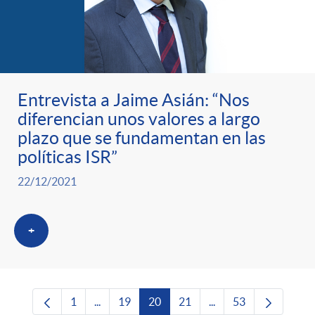
Entrevista a Jaime Asián: “Nos
diferencian unos valores a largo
plazo que se fundamentan en las
políticas ISR”
22/12/2021
+
1
...
19
20
21
...
53
Página
Páginas intermedias Use TAB para desplazars
Página
Página
Página
Páginas intermedias 
Página