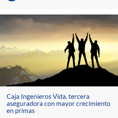
s
t
n
r
i
o
d
C
o
a
s
t
Caja Ingenieros Vida, tercera
e
aseguradora con mayor crecimiento
en primas