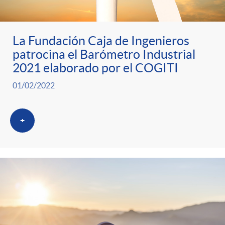
ó
t
l
r
n
e
i
La Fundación Caja de Ingenieros
patrocina el Barómetro Industrial
a
p
n
c
2021 elaborado por el COGITI
S
01/02/2022
o
i
a
a
+
r
d
d
l
c
o
o
a
a
A
r
d