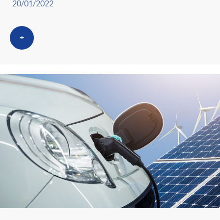
g
20/01/2022
o
+
r
i
a
s