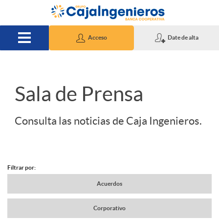
Saltar al contenido principal
Acceso
Date de alta
S
Sala de Prensa
l
Consulta las noticias de Caja Ingenieros.
i
Filtrar por:
d
N
Acuerdos
e
Corporativo