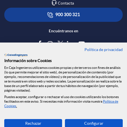
Contacta
900 300 321
Encuéntranos en
Política de privacidad
Blog
Información sobre Cookies
Tablón de anuncios
En Caja Ingenieros utilizamos cookies propias y de terceros con fines de análisis
(lo que permite mejorar el sitio web), de personalización de contenido (por
Política de cookies
ejemplo, recomendaciones de vídeos) y de personalización de la publicidad que
Aviso legal
se te muestra en sitios web y redes sociales. La personalización se realiza sobre la
base de un perfil elaborado a partir de tus hábitos de navegación (por ejemplo,
Seguridad Online
páginas visitadas).
Privacidad
Puedes aceptar, configurar o rechazar el uso de cookies utilizando los botones
facilitados en este aviso. Si necesitas más información visita nuestra
Política de
Canal denuncias
Cookies
.
Descarga ahora
Rechazar
Configurar
Banca MOBILE