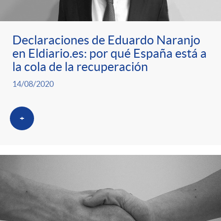
ó
t
l
r
n
e
i
Declaraciones de Eduardo Naranjo
en Eldiario.es: por qué España está a
a
p
n
c
la cola de la recuperación
S
14/08/2020
o
i
a
a
+
r
d
d
l
c
o
o
a
a
A
r
d