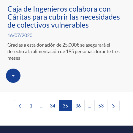
Caja de Ingenieros colabora con
Cáritas para cubrir las necesidades
de colectivos vulnerables
16/07/2020
Gracias a esta donación de 25.000€ se asegurará el
derecho a la alimentación de 195 personas durante tres
meses
+
1
...
34
35
36
...
53
Página
Páginas intermedias Use TAB para desplazars
Página
Página
Página
Páginas intermedias 
Página