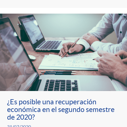
s
t
n
r
i
o
d
C
o
a
s
t
¿Es posible una recuperación
e
económica en el segundo semestre
de 2020?
31/07/2020