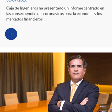
g
Caja de Ingenieros ha presentado un informe centrado en
o
las consecuencias del coronavirus para la economía y los
mercados financieros
r
+
i
a
s