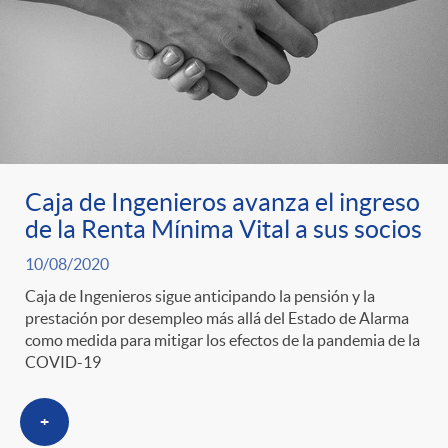
t
n
d
e
e
c
e
p
g
l
c
r
o
a
o
Caja de Ingenieros avanza el ingreso
de la Renta Mínima Vital a sus socios
e
r
F
n
10/08/2020
Caja de Ingenieros sigue anticipando la pensión y la
n
í
i
prestación por desempleo más allá del Estado de Alarma
t
como medida para mitigar los efectos de la pandemia de la
COVID-19
s
a
l
e
+
a