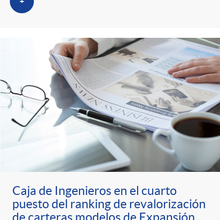
s
t
n
+
r
i
o
d
C
o
a
s
t
e
Caja de Ingenieros en el cuarto
puesto del ranking de revalorización
de carteras modelos de Expansión