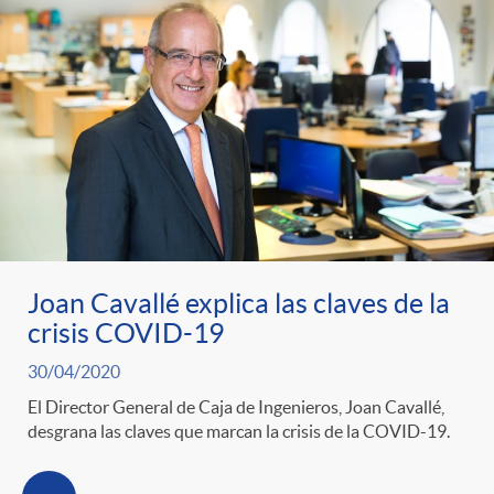
t
n
d
e
e
c
e
p
g
l
c
r
o
a
o
e
r
F
n
Joan Cavallé explica las claves de la
crisis COVID-19
n
í
i
t
30/04/2020
s
El Director General de Caja de Ingenieros, Joan Cavallé,
a
l
e
desgrana las claves que marcan la crisis de la COVID-19.
a