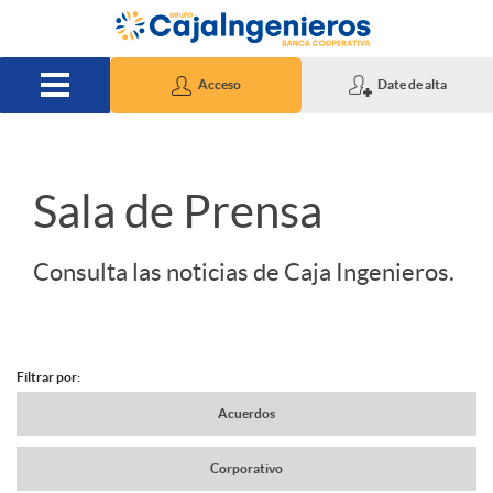
Saltar al contenido principal
Acceso
Date de alta
S
Sala de Prensa
l
Consulta las noticias de Caja Ingenieros.
i
Filtrar por:
d
N
Acuerdos
e
Corporativo