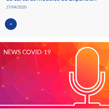
g
27/04/2020
o
+
r
i
a
s