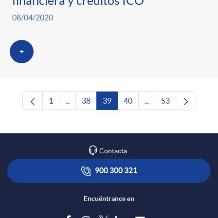
financiera y créditos ICO”
08/04/2020
+
1
...
38
39
40
...
53
Página
Páginas intermedias Use TAB para desplazars
Página
Página
Página
Páginas intermedias 
Página
Contacta
900 300 321
Encuéntranos en