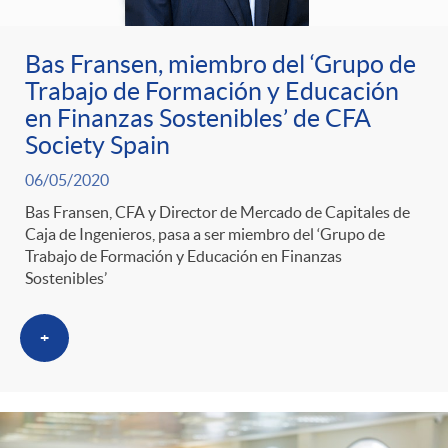
ó
t
l
r
n
e
Bas Fransen, miembro del ‘Grupo de
i
Trabajo de Formación y Educación
a
en Finanzas Sostenibles’ de CFA
p
n
c
Society Spain
S
o
i
06/05/2020
a
Bas Fransen, CFA y Director de Mercado de Capitales de
a
Caja de Ingenieros, pasa a ser miembro del ‘Grupo de
r
d
d
Trabajo de Formación y Educación en Finanzas
Sostenibles’
l
c
o
o
+
a
a
A
r
d