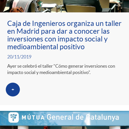
ó
t
l
r
n
e
i
Caja de Ingenieros organiza un taller
en Madrid para dar a conocer las
a
p
n
c
inversiones con impacto social y
medioambiental positivo
S
o
i
a
20/11/2019
Ayer se celebró el taller “Cómo generar inversiones con
a
r
d
impacto social y medioambiental positivo”.
d
l
c
o
+
o
a
a
A
r
d