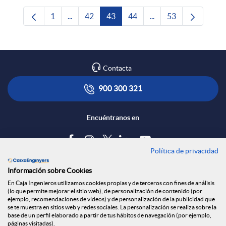
1
...
42
43
44
...
53
Página
Páginas intermedias Use TAB para desplazars
Página
Página
Página
Páginas intermedias 
Página
Contacta
900 300 321
Encuéntranos en
Política de privacidad
Blog
Información sobre Cookies
Tablón de anuncios
En Caja Ingenieros utilizamos cookies propias y de terceros con fines de análisis
(lo que permite mejorar el sitio web), de personalización de contenido (por
Política de cookies
ejemplo, recomendaciones de vídeos) y de personalización de la publicidad que
Aviso legal
se te muestra en sitios web y redes sociales. La personalización se realiza sobre la
base de un perfil elaborado a partir de tus hábitos de navegación (por ejemplo,
Seguridad Online
páginas visitadas).