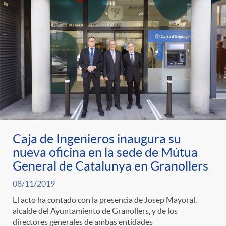
t
n
d
e
e
c
e
p
g
l
c
r
o
a
o
e
r
F
n
Caja de Ingenieros inaugura su
nueva oficina en la sede de Mútua
n
í
i
t
General de Catalunya en Granollers
s
08/11/2019
a
l
e
El acto ha contado con la presencia de Josep Mayoral,
alcalde del Ayuntamiento de Granollers, y de los
a
directores generales de ambas entidades