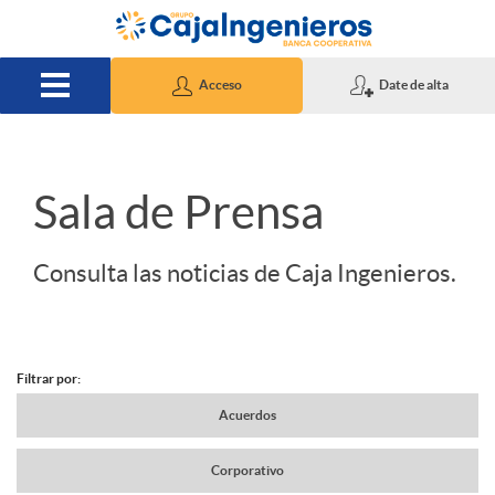
Saltar al contenido principal
Acceso
Date de alta
S
Sala de Prensa
l
Consulta las noticias de Caja Ingenieros.
i
Filtrar por:
d
N
Acuerdos
e
Corporativo