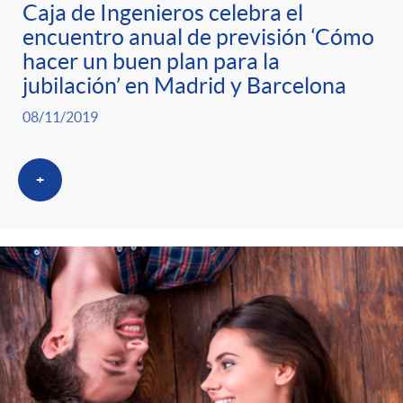
g
Caja de Ingenieros celebra el
encuentro anual de previsión ‘Cómo
o
hacer un buen plan para la
jubilación’ en Madrid y Barcelona
r
08/11/2019
i
+
a
s