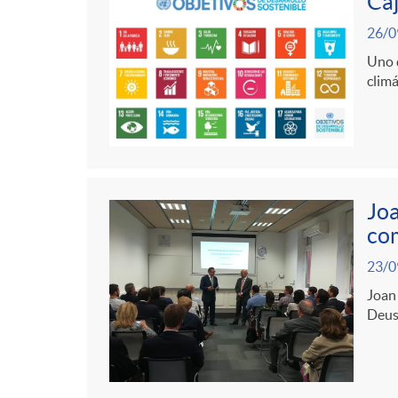
Caj
26/0
Uno d
climá
Joa
com
23/0
Joan 
Deust