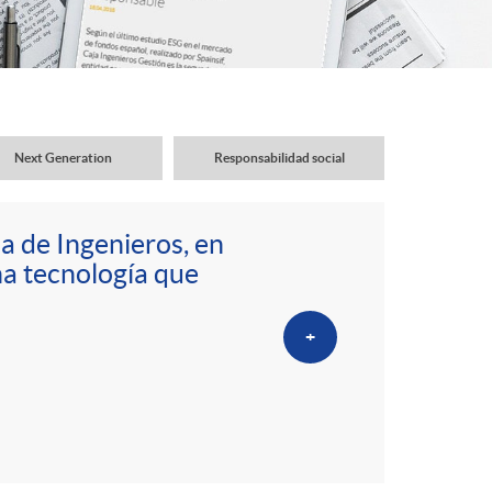
o
r
d
Next Generation
Responsabilidad social
e
a de Ingenieros, en
i
na tecnología que
d
+
i