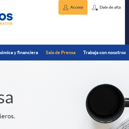
Acceso
Date de alta
ómica y financiera
Sala de Prensa
Trabaja con nosotros
sa
ieros.