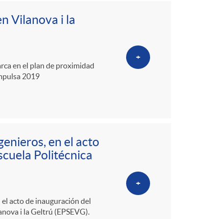
o
n Vilanova i la
m
a
+
arca en el plan de proximidad
Impulsa 2019
enieros, en el acto
scuela Politécnica
ú
+
 el acto de inauguración del
anova i la Geltrú (EPSEVG).