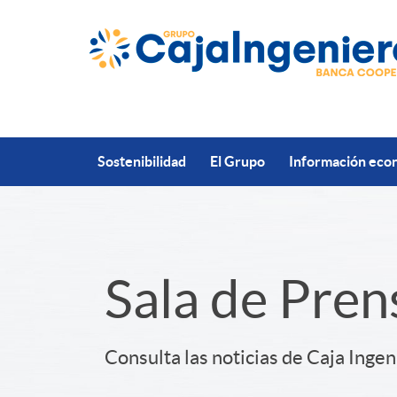
Saltar al contenido principal
Sostenibilidad
El Grupo
Información econ
S
Sala de Pren
l
Consulta las noticias de Caja Ingen
i