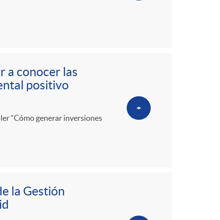
r a conocer las
ntal positivo
+
aller “Cómo generar inversiones
de la Gestión
id