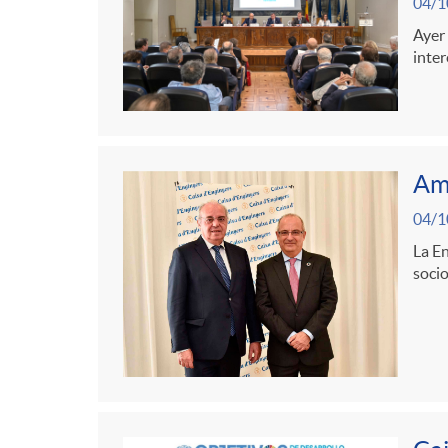
g
04/1
Ayer 
inter
o
r
Amp
i
04/1
a
La En
soci
s