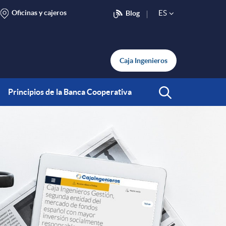
Oficinas y cajeros
ES
Blog
S
e
Caja Ingenieros
l
Principios de la Banca Cooperativa
Abrir Buscar
e
c
t