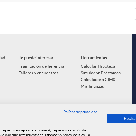
dad
Te puede interesar
Herramientas
Tramitación de herencia
Calcular Hipoteca
Talleres y encuentros
Simulador Préstamos
Calculadora CIMS
Mis finanzas
Política de privacidad
Recha
 que permite mejorar el sitio web), de personalización de
cidad que se te muestra en sitios web y redes sociales. La