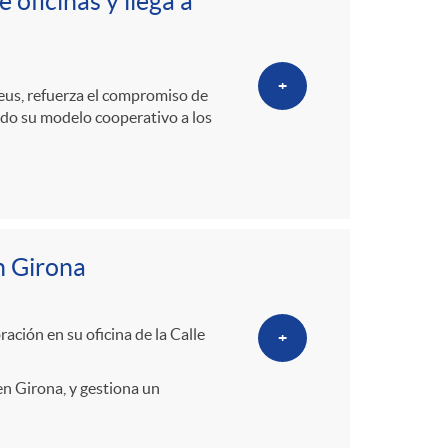
o
oficinas y llega a
m
+
Reus, refuerza el compromiso de
a
ndo su modelo cooperativo a los
n Girona
ación en su oficina de la Calle
+
en Girona, y gestiona un