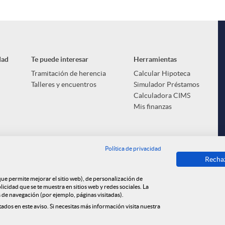
dad
Te puede interesar
Herramientas
Tramitación de herencia
Calcular Hipoteca
Talleres y encuentros
Simulador Préstamos
Calculadora CIMS
Mis finanzas
Política de privacidad
Recha
 que permite mejorar el sitio web), de personalización de
cidad que se te muestra en sitios web y redes sociales. La
s de navegación (por ejemplo, páginas visitadas).
tados en este aviso. Si necesitas más información visita nuestra
e cookies
Privacidad
Aviso legal
Tablón de anuncios