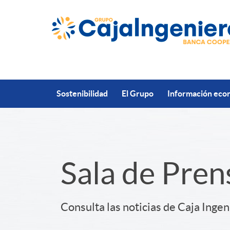
Saltar al contenido principal
Sostenibilidad
El Grupo
Información econ
S
Sala de Pren
l
Consulta las noticias de Caja Ingen
i