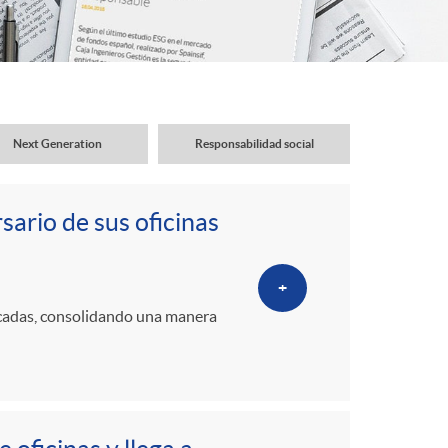
o
r
d
Next Generation
Responsabilidad social
e
rsario de sus oficinas
i
+
d
écadas, consolidando una manera
i