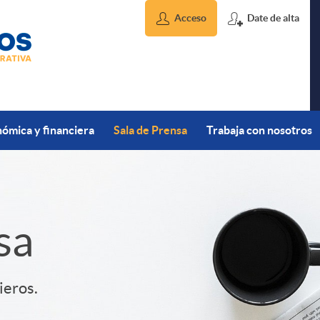
Acceso
Date de alta
ómica y financiera
Sala de Prensa
Trabaja con nosotros
sa
ieros.