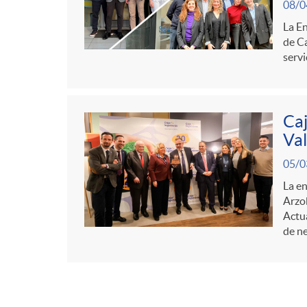
08/0
La En
de Ca
servi
Caj
Val
05/0
La en
Arzob
Actua
de n