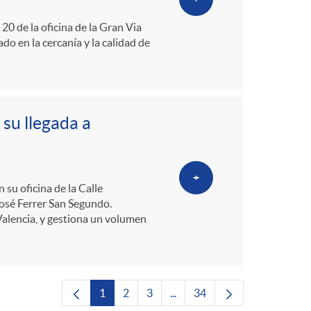
0 de la oficina de la Gran Via
do en la cercanía y la calidad de
 su llegada a
+
su oficina de la Calle
José Ferrer San Segundo.
Valencia, y gestiona un volumen
1
2
3
...
34
Página
Página
Página
Páginas intermedias Use TAB 
Página