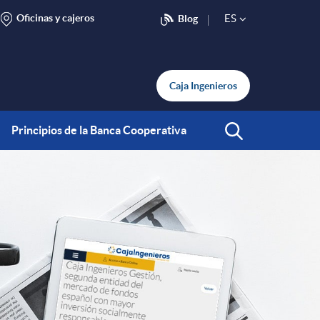
Oficinas y cajeros
ES
Blog
S
e
Caja Ingenieros
l
Principios de la Banca Cooperativa
Abrir Buscar
e
c
t