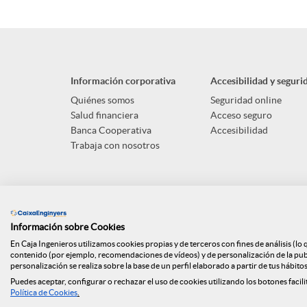
Información corporativa
Accesibilidad y seguri
Quiénes somos
Seguridad online
Salud financiera
Acceso seguro
Banca Cooperativa
Accesibilidad
Trabaja con nosotros
Información sobre Cookies
En Caja Ingenieros utilizamos cookies propias y de terceros con fines de análisis (lo
contenido (por ejemplo, recomendaciones de vídeos) y de personalización de la publi
personalización se realiza sobre la base de un perfil elaborado a partir de tus hábito
Puedes aceptar, configurar o rechazar el uso de cookies utilizando los botones facili
Mapa web
ISO
Api Market
Política d
Política de Cookies
.