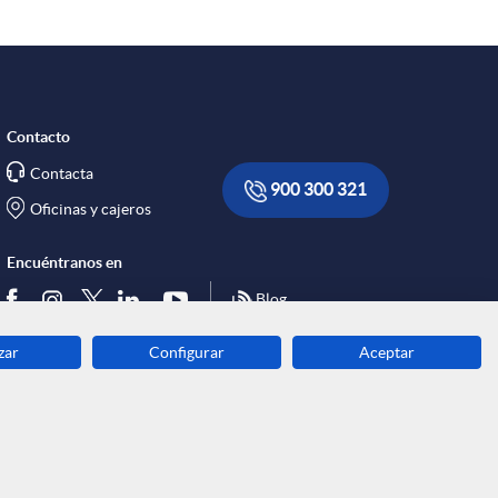
Contacto
Contacta
900 300 321
Oficinas y cajeros
Encuéntranos en
Blog
zar
Configurar
Aceptar
Descarga ahora
Banca MOBILE
© Grupo Caja Ingenieros 2026