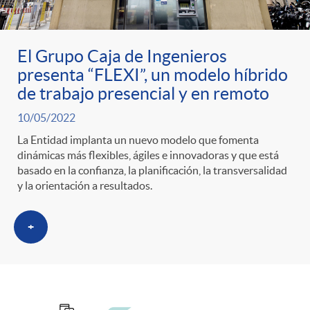
ó
t
l
r
n
e
i
El Grupo Caja de Ingenieros
presenta “FLEXI”, un modelo híbrido
a
p
n
c
de trabajo presencial y en remoto
S
10/05/2022
o
i
a
La Entidad implanta un nuevo modelo que fomenta
dinámicas más flexibles, ágiles e innovadoras y que está
a
r
d
basado en la confianza, la planificación, la transversalidad
d
y la orientación a resultados.
l
c
o
o
+
a
a
A
r
d