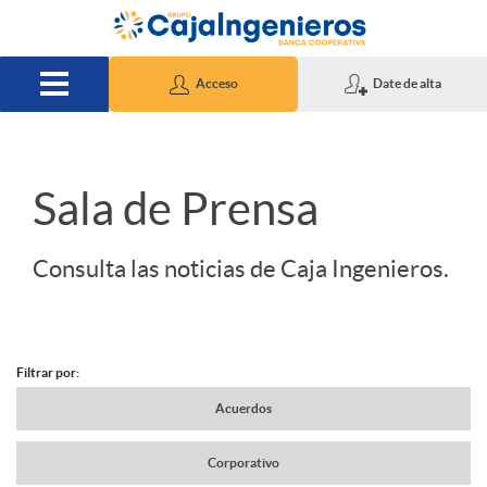
Saltar al contenido principal
Acceso
Date de alta
S
Sala de Prensa
l
Consulta las noticias de Caja Ingenieros.
i
Filtrar por:
d
N
Acuerdos
e
Corporativo