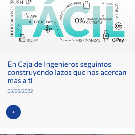
t
n
d
e
e
c
e
p
g
l
c
r
o
a
o
En Caja de Ingenieros seguimos
e
construyendo lazos que nos acercan
r
F
n
más a ti
n
05/05/2022
í
i
t
s
a
+
l
e
a