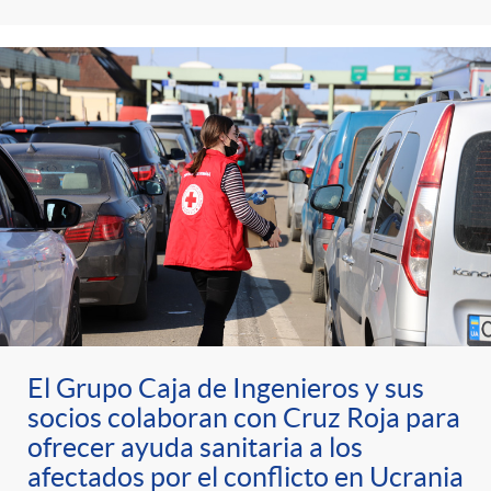
g
o
r
i
a
s
El Grupo Caja de Ingenieros y sus
socios colaboran con Cruz Roja para
ofrecer ayuda sanitaria a los
afectados por el conflicto en Ucrania