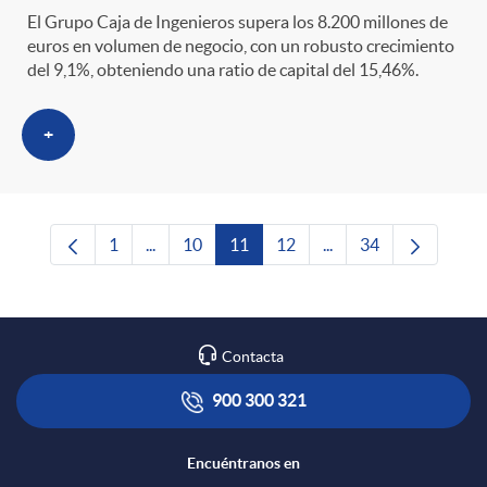
El Grupo Caja de Ingenieros supera los 8.200 millones de
euros en volumen de negocio, con un robusto crecimiento
del 9,1%, obteniendo una ratio de capital del 15,46%.
+
1
...
10
11
12
...
34
Página
Páginas intermedias Use TAB para desplazars
Página
Página
Página
Páginas intermedias 
Página
Contacta
900 300 321
Encuéntranos en