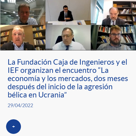
s
t
n
r
i
o
d
C
o
La Fundación Caja de Ingenieros y el
IEF organizan el encuentro “La
a
economía y los mercados, dos meses
s
después del inicio de la agresión
bélica en Ucrania”
t
29/04/2022
e
+